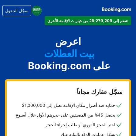
سجّل الدخول
انضم إلى 29,279,209 من خيارات الإقامة الأخرى
شقتك
فندقك
اعرض
بيت العطلات
على Booking.com
شقتك الفندقية
منتجعك
سجّل عقارك مجاناً
حماية ضد أضرار مكان الإقامة تصل إلى 1,000,000$
يحصل 45% من المضيفين على حجزهم الأول خلال أسبوع
اختر الحجز الفوري أو طلب إجراء الحجز
نسهّل عمليات الدفع بالنيابة عنك