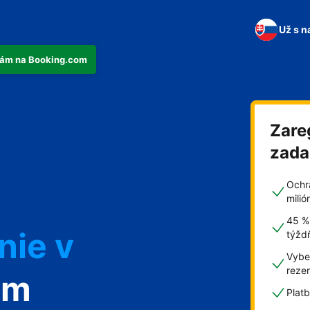
Už s n
tkám na Booking.com
Zare
n
zad
Ochr
mili
45 %
nie v
týžd
Vyber
reze
om
Plat