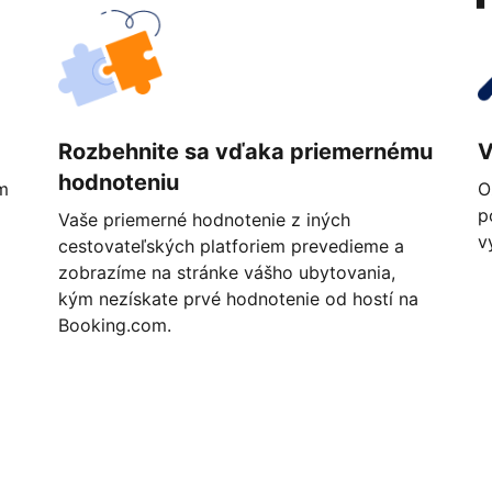
Rozbehnite sa vďaka priemernému
V
hodnoteniu
m
O
p
Vaše priemerné hodnotenie z iných
v
cestovateľských platforiem prevedieme a
zobrazíme na stránke vášho ubytovania,
kým nezískate prvé hodnotenie od hostí na
Booking.com.