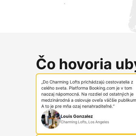
Osloviť nových hostí
Čo hovoria uby
„Do Charming Lofts prichádzajú cestovatelia z
celého sveta. Platforma Booking.com je v tom
naozaj nápomocná. Na rozdiel od ostatných je
medzinárodná a oslovuje oveľa väčšie publikum
A to je pre mňa ozaj nenahraditeľné.“
Louis Gonzalez
Charming Lofts, Los Angeles