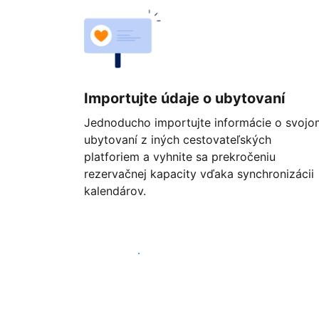
Importujte údaje o ubytovaní
Jednoducho importujte informácie o svojo
ubytovaní z iných cestovateľských
platforiem a vyhnite sa prekročeniu
rezervačnej kapacity vďaka synchronizácii
kalendárov.
Začať ešte dnes