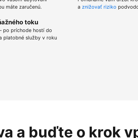
tbu máte zaručenú.
a
znižovať riziko
podvodov
ňažného toku
 po príchode hostí do
a platobné služby v roku
va a buďte o krok v