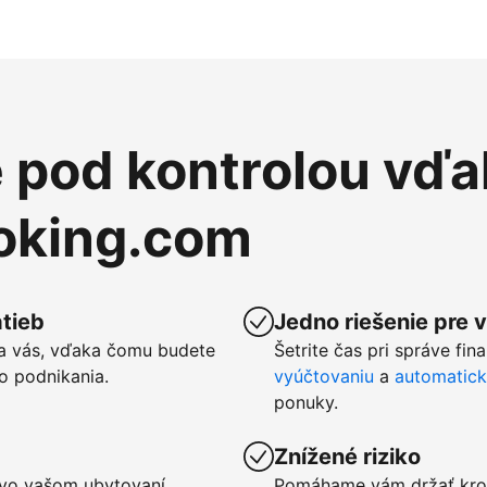
e pod kontrolou vďa
ooking.com
tieb
Jedno riešenie pre 
a vás, vďaka čomu budete
Šetrite čas pri správe fin
o podnikania.
vyúčtovaniu
a
automatic
ponuky.
Znížené riziko
u vo vašom ubytovaní
Pomáhame vám držať kro