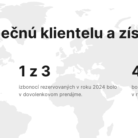
ečnú klientelu a zís
1 z 3
izbonocí rezervovaných v roku 2024 bolo
bo
v dovolenkovom prenájme.
v 