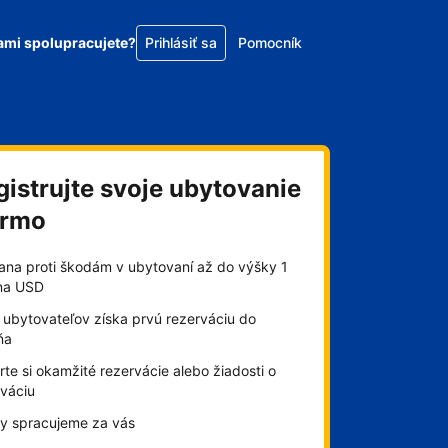
ami spolupracujete?
Prihlásiť sa
Pomocník
gistrujte svoje ubytovanie
armo
ana proti škodám v ubytovaní až do výšky 1
óna USD
 ubytovateľov získa prvú rezerváciu do
ňa
te si okamžité rezervácie alebo žiadosti o
rváciu
by spracujeme za vás