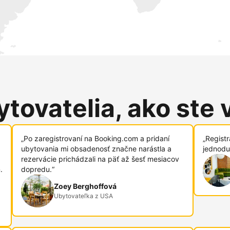
tovatelia, ako ste 
„Po zaregistrovaní na Booking.com a pridaní
„Regist
ubytovania mi obsadenosť značne narástla a
jednodu
rezervácie prichádzali na päť až šesť mesiacov
.
dopredu.“
Zoey Berghoffová
Ubytovateľka z USA