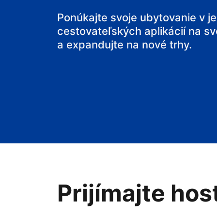
svoj penzión
Ponúkajte svoje ubytovanie v j
cestovateľských aplikácií na sv
svoje bed and
a expandujte na nové trhy.
Prijímajte hos