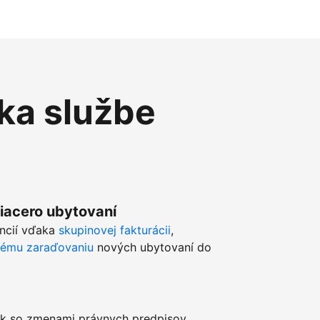
ka službe
viacero ubytovaní
ancií vďaka
skupinovej fakturácii
,
kému zaraďovaniu
nových ubytovaní do
k so zmenami právnych predpisov