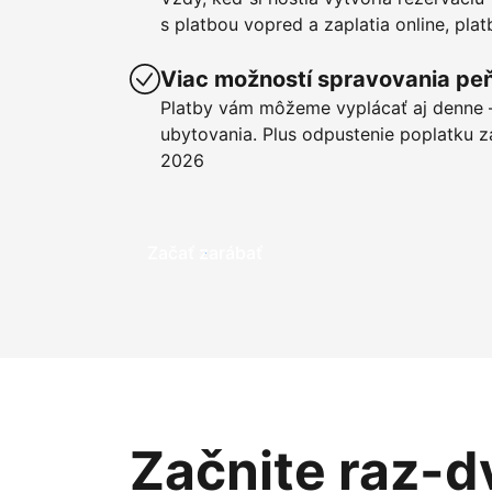
s platbou vopred a zaplatia online, pla
Viac možností spravovania pe
Platby vám môžeme vyplácať aj denne –
ubytovania. Plus odpustenie poplatku z
2026
Začať zarábať
Začnite raz-d