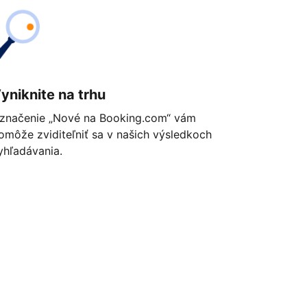
yniknite na trhu
značenie „Nové na Booking.com“ vám
omôže zviditeľniť sa v našich výsledkoch
yhľadávania.