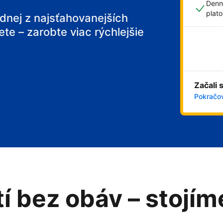
Denn
plat
ednej z najsťahovanejších
ete – zarobte viac rýchlejšie
 breakfast
Začali 
Pokračov
tí bez obáv – stojí