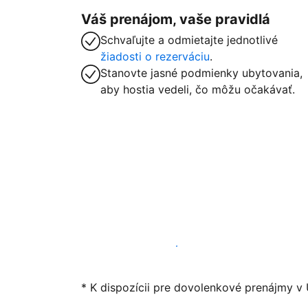
Váš prenájom, vaše pravidlá
Schvaľujte a odmietajte jednotlivé
žiadosti o rezerváciu
.
Stanovte jasné podmienky ubytovania,
aby hostia vedeli, čo môžu očakávať.
Začať ponúkať svoje ubytovanie
* K dispozícii pre dovolenkové prenájmy v