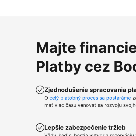
Majte financi
Platby cez B
Zjednodušenie spracovania pla
O
celý platobný proces sa postaráme
z
mať viac času venovať sa rozvoju svojh
Lepšie zabezpečenie tržieb
Vždy, keď si hostia vytvoria rezerváci