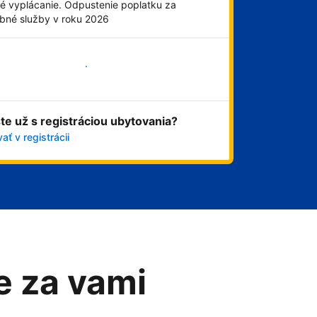
é vyplácanie. Odpustenie poplatku za
obné služby v roku 2026
Začať
ste už s registráciou ubytovania?
ať v registrácii
me za vami