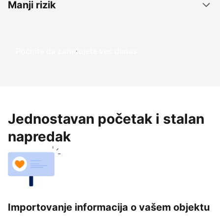
Manji rizik
Počnite da zarađujete već danas
Jednostavan početak i stalan
napredak
Importovanje informacija o vašem objektu