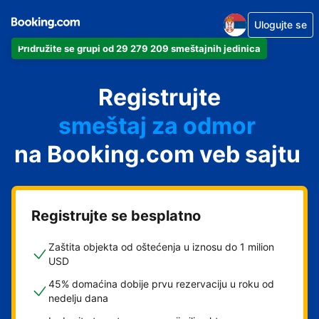
Ulogujte se
Pridružite se grupi od 29 279 209 smeštajnih jedinica
apartman
Registrujte
hotel
smeštaj za odmor
na Booking.com veb sajtu
pansion
hostel
Registrujte se besplatno
Zaštita objekta od oštećenja u iznosu do 1 milion
USD
45% domaćina dobije prvu rezervaciju u roku od
nedelju dana