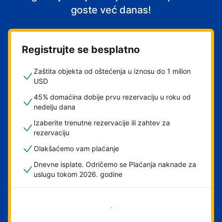
goste već danas!
Registrujte se besplatno
Zaštita objekta od oštećenja u iznosu do 1 milion
USD
45% domaćina dobije prvu rezervaciju u roku od
nedelju dana
Izaberite trenutne rezervacije ili zahtev za
rezervaciju
Olakšaćemo vam plaćanje
Dnevne isplate. Odričemo se Plaćanja naknade za
uslugu tokom 2026. godine
Počnite odmah