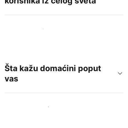
korisnika iz celog sveta
Privucite nove goste već danas
Šta kažu domaćini poput
vas
Pridružite se domaćinima poput vas