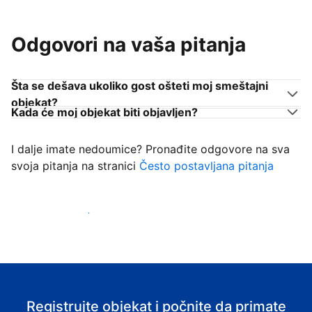
Odgovori na vaša pitanja
Šta se dešava ukoliko gost ošteti moj smeštajni
objekat?
Kada će moj objekat biti objavljen?
I dalje imate nedoumice? Pronađite odgovore na sva
svoja pitanja na stranici
Često postavljana pitanja
Počnite da primate goste
Registrujte objekat i počnite da primate