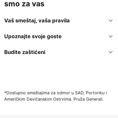
smo za vas
Vaš smeštaj, vaša pravila
Upoznajte svoje goste
Budite zaštićeni
Registrujte svoj objekat već danas
*Dostupno smeštajima za odmor u SAD, Portoriku i
Američkim Devičanskim Ostrvima. Pruža Generali.