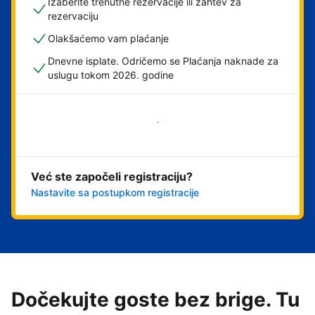
Izaberite trenutne rezervacije ili zahtev za
rezervaciju
Olakšaćemo vam plaćanje
Dnevne isplate. Odričemo se Plaćanja naknade za
uslugu tokom 2026. godine
Počnite odmah
Već ste započeli registraciju?
Nastavite sa postupkom registracije
Dočekujte goste bez brige. Tu