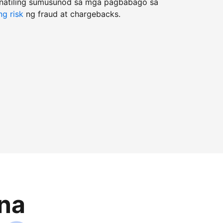
natiling sumusunod sa mga pagbabago sa
g risk
ng fraud at chargebacks.
na