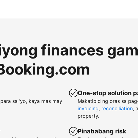
 iyong finances gam
Booking.com
One-stop solution p
para sa ‘yo, kaya mas may
Makatipid ng oras sa pa
invoicing
,
reconciliation
, 
property.
y
Pinababang risk