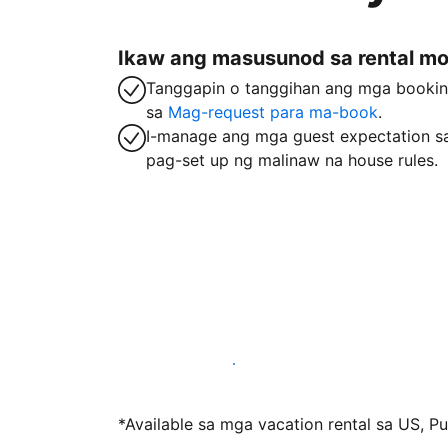
Ikaw ang masusunod sa rental m
Tanggapin o tanggihan ang mga booki
sa
Mag-request para ma-book
.
I-manage ang mga guest expectation s
pag-set up ng malinaw na house rules.
Mag-host sa amin ngayon
*Available sa mga vacation rental sa US, Pue