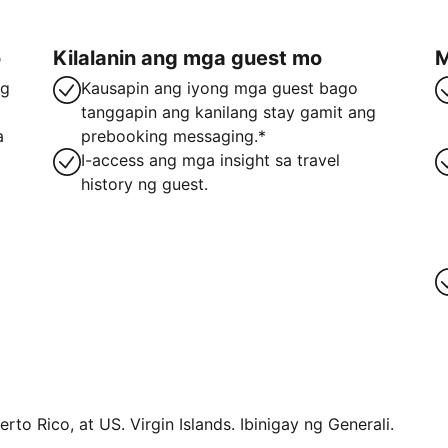
o
Kilalanin ang mga guest mo
M
ng
Kausapin ang iyong mga guest bago
tanggapin ang kanilang stay gamit ang
a
prebooking messaging.*
I-access ang mga insight sa travel
history ng guest.
rto Rico, at US. Virgin Islands. Ibinigay ng Generali.