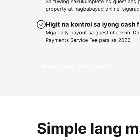
Sa tuwing nakukumpleto ng guest ang p
property at nagbabayad online, sigura
Higit na kontrol sa iyong cash 
Mga daily payout sa guest check-in. Dag
Payments Service Fee para sa 2026
Magsimulang kumita ngayon
Simple lang 