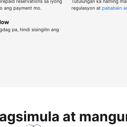
repaid reservations sa iyong
Tutulungan ka naming ma
do ang payment mo.
regulasyon at
pababain an
flow
dag pa, hindi sisingilin ang
magsimula at mangu