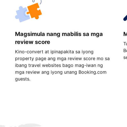
Magsimula nang mabilis sa mga
M
review score
T
B
Kino-convert at ipinapakita sa iyong
s
property page ang mga review score mo sa
ibang travel websites bago mag-iwan ng
mga review ang iyong unang Booking.com
guests.