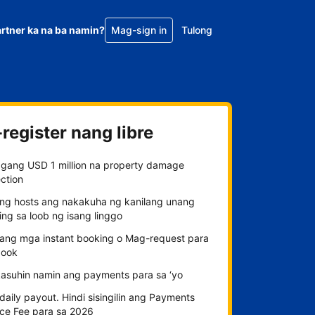
rtner ka na ba namin?
Mag-sign in
Tulong
register nang libre
gang USD 1 million na property damage
ction
ng hosts ang nakakuha ng kanilang unang
ng sa loob ng isang linggo
n ang mga instant booking o Mag-request para
ook
kasuhin namin ang payments para sa ‘yo
aily payout. Hindi sisingilin ang Payments
ice Fee para sa 2026