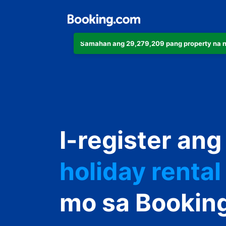
Samahan ang 29,279,209 pang property na 
apartment
hotel
I-register ang
holiday rental
guest house
mo sa Bookin
bed and break