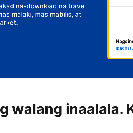
nakadina-download na travel
s malaki, mas mabilis, at
rket.
Nagsim
Ipagpatu
 walang inaalala. 