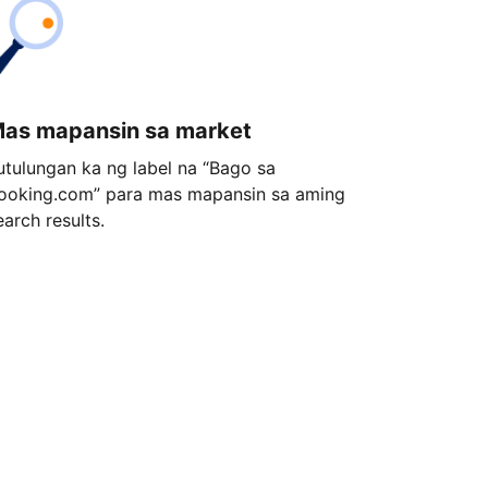
as mapansin sa market
utulungan ka ng label na “Bago sa
ooking.com” para mas mapansin sa aming
earch results.