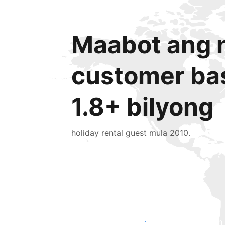
Maabot ang n
customer ba
1.8+ bilyong
holiday rental guest mula 2010.
Makaabot ng mga bagong guest ngayon