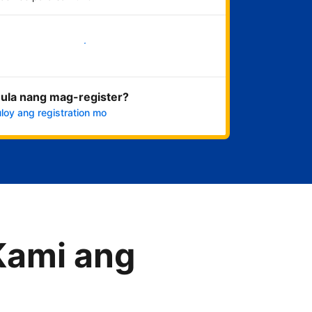
Magsimula na
ula nang mag-register?
loy ang registration mo
Kami ang