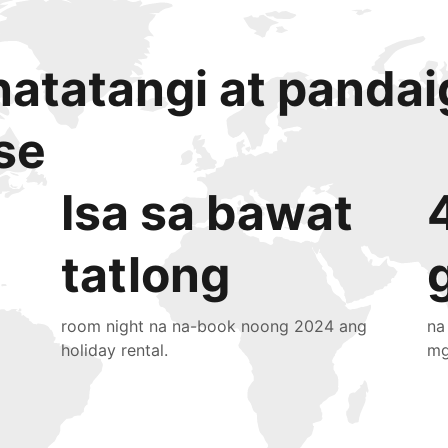
atatangi at panda
se
Isa sa bawat
tatlong
room night na na-book noong 2024 ang
na
holiday rental.
mg