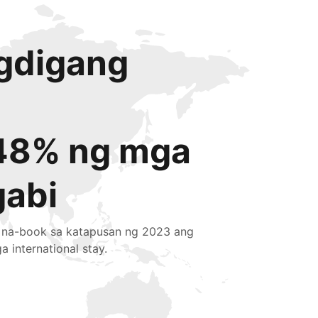
igdigang
48% ng mga
gabi
 na-book sa katapusan ng 2023 ang
a international stay.