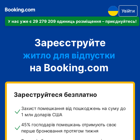
Увійти
У нас уже є 29 279 209 одиниць розміщення – приєднуйтесь!
апартаменти
Зареєструйте
готель
житло для відпустки
на Booking.com
гостьовий будинок
готель типу "ліжко і
сніданок"
Зареструйтеся безплатно
Захист помешкання від пошкоджень на суму до
1 млн доларів США
45% господарів помешкань отримують своє
перше бронювання протягом тижня