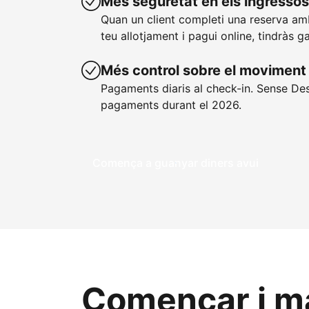
Més seguretat en els ingressos
Quan un client completi una reserva a
teu allotjament i pagui online, tindràs g
Més control sobre el moviment 
Pagaments diaris al check-in. Sense De
pagaments durant el 2026.
Comença a guanyar diners avui
Començar i ma