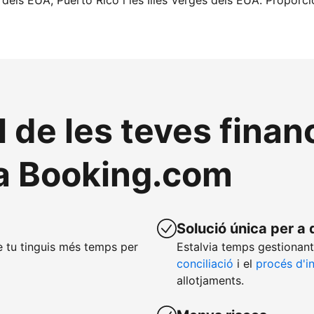
 dels EUA, Puerto Rico i les Illes Verges dels EUA. Proporc
l de les teves fina
a Booking.com
Solució única per a 
 tu tinguis més temps per
Estalvia temps gestionant
conciliació
i el
procés d'i
allotjaments.