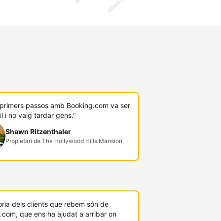
s primers passos amb Booking.com va ser
il i no vaig tardar gens."
Shawn Ritzenthaler
Propietari de The Hollywood Hills Mansion
ria dels clients que rebem són de
.com, que ens ha ajudat a arribar on