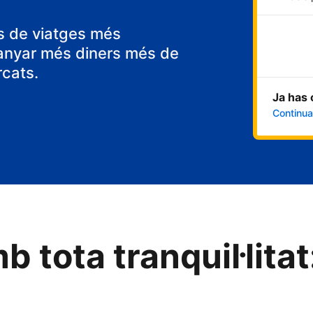
ps de viatges més
anyar més diners més de
rcats.
Ja has 
Continua 
b tota tranquil·litat