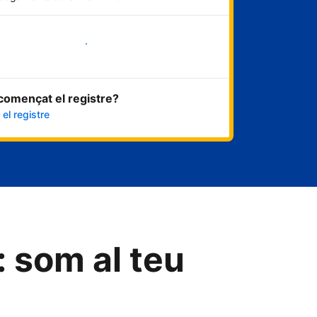
Comença ara
començat el registre?
el registre
: som al teu