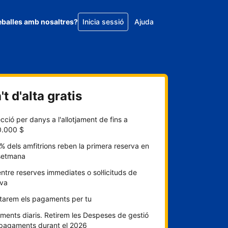
eballes amb nosaltres?
Inicia sessió
Ajuda
t d'alta gratis
cció per danys a l'allotjament de fins a
0.000 $
% dels amfitrions reben la primera reserva en
setmana
entre reserves immediates o sol·licituds de
rva
itarem els pagaments per tu
ents diaris. Retirem les Despeses de gestió
 pagaments durant el 2026