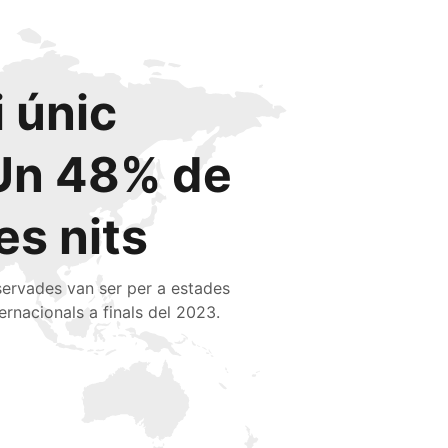
i únic
Un 48% de
les nits
servades van ser per a estades
ternacionals a finals del 2023.