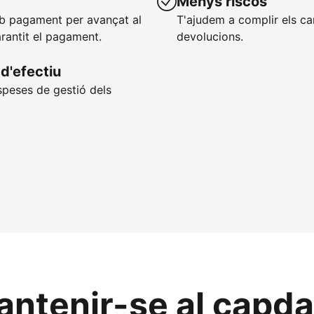
Menys riscos
mb pagament per avançat al
T'ajudem a complir els ca
arantit el pagament.
devolucions.
d'efectiu
speses de gestió dels
ntenir-se al capdav