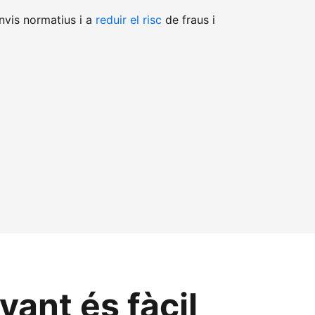
nvis normatius i a
reduir el risc
de fraus i
ant és fàcil