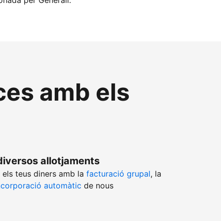
ionada per Generali.
nces amb els
diversos allotjaments
 els teus diners amb la
facturació grupal
, la
ncorporació automàtic
de nous