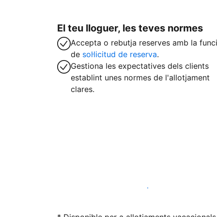
El teu lloguer, les teves normes
Accepta o rebutja reserves amb la func
de
sol·licitud de reserva
.
Gestiona les expectatives dels clients
establint unes normes de l'allotjament
clares.
Lloga l'allotjament amb nosaltres avui ma