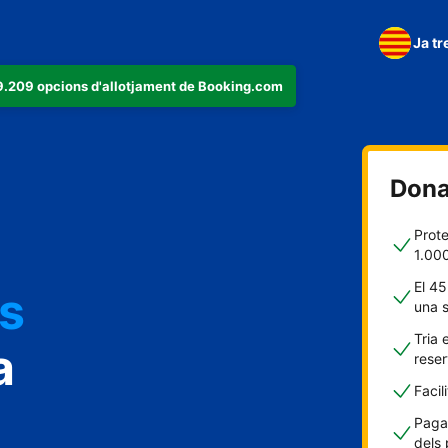
Ja tr
279.209 opcions d'allotjament de Booking.com
Dona'
Prote
1.00
El 45
us
una 
Tria 
a
rese
Facil
Pagam
dels