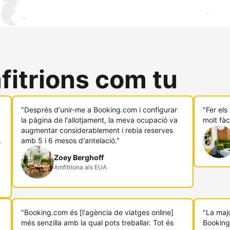
fitrions com tu
"Després d'unir-me a Booking.com i configurar
"Fer el
.
la pàgina de l'allotjament, la meva ocupació va
molt fàc
augmentar considerablement i rebia reserves
.
amb 5 i 6 mesos d'antelació."
Zoey Berghoff
Amfitriona als EUA
"Booking.com és [l'agència de viatges online]
"La majo
més senzilla amb la qual pots treballar. Tot és
Booking