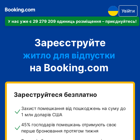
Увійти
У нас уже є 29 279 209 одиниць розміщення – приєднуйтесь!
апартаменти
Зареєструйте
готель
житло для відпустки
на Booking.com
гостьовий будинок
готель типу "ліжко і
сніданок"
Зареструйтеся безплатно
Захист помешкання від пошкоджень на суму до
1 млн доларів США
45% господарів помешкань отримують своє
перше бронювання протягом тижня