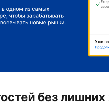
Ежед
серв
 в одном из самых
ре, чтобы зарабатывать
авоевывать новые рынки.
Уже на
Продол
остей без лишних 