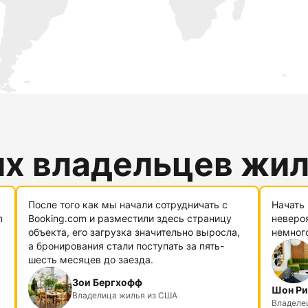
их владельцев жи
После того как мы начали сотрудничать с
Начать 
m
Booking.com и разместили здесь страницу
невероя
объекта, его загрузка значительно выросла,
немног
а бронирования стали поступать за пять-
шесть месяцев до заезда.
Зои Бергхофф
Шон Ри
Владелица жилья из США
Владелец