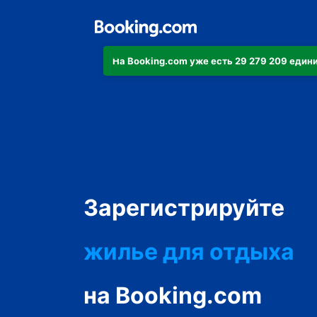
На Booking.com уже есть 29 279 209 еди
апартаменты/кварт
отель
Зарегистрируйте
жилье для отдыха
гостевой дом
мини-отель
на Booking.com