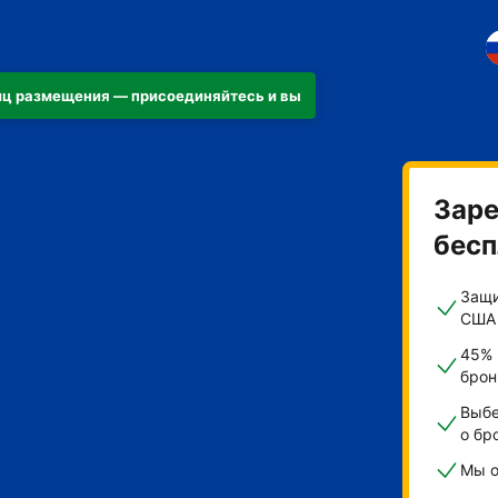
ниц размещения — присоединяйтесь и вы
иру
Заре
бесп
Защи
США
45% 
брон
Выбе
о бр
Мы о