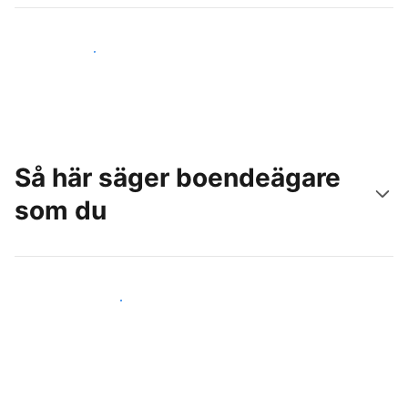
Nå nya gäster idag
Så här säger boendeägare
som du
Anslut dig till andra värdar