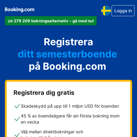
Logga in
29 279 209 bokningsalternativ – gå med nu!
din lägenhet
Registrera
ditt hotell
ditt semesterboende
på Booking.com
din camping
ditt B&B
Registrera dig gratis
Skadeskydd på upp till 1 miljon USD för boenden
45 % av boendeägare får sin första bokning inom
en vecka
Välj mellan direktbokningar och