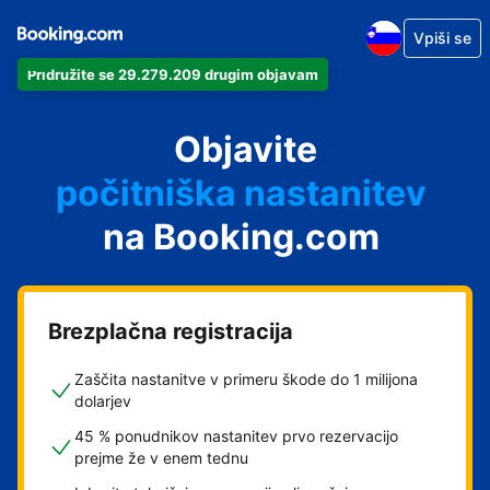
Vpiši se
Pridružite se 29.279.209 drugim objavam
svoj apartma
svoj hotel
Objavite
počitniška nastanitev
na Booking.com
svoje gostišče
svoj B&B
Brezplačna registracija
Zaščita nastanitve v primeru škode do 1 milijona
dolarjev
45 % ponudnikov nastanitev prvo rezervacijo
prejme že v enem tednu