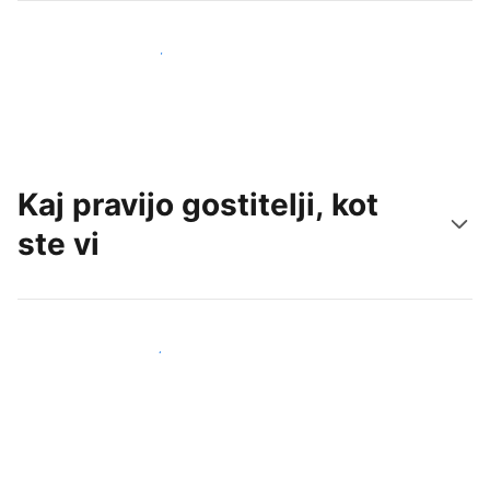
Pridobite nove goste še danes
Kaj pravijo gostitelji, kot
ste vi
Pridruži se drugim gostiteljem