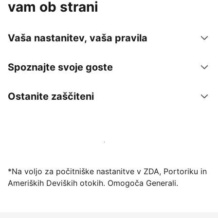
vam ob strani
Vaša nastanitev, vaša pravila
Spoznajte svoje goste
Ostanite zaščiteni
Danes ponudite nastanitev prek naše platforme
*Na voljo za počitniške nastanitve v ZDA, Portoriku in
Ameriških Deviških otokih. Omogoča Generali.