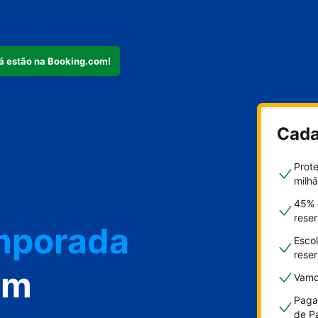
já estão na Booking.com!
nto
Cada
Prot
milh
45% 
emporada
rese
Esco
rese
om
Vamo
Paga
de P