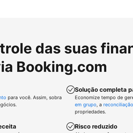
role das suas fina
ia Booking.com
Solução completa p
nto
para você. Assim, sobra
Economize tempo de ger
gócios.
em grupo
, a
reconciliaçã
propriedades.
eceita
Risco reduzido