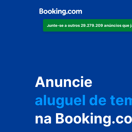
Junte-se a outros 29.279.209 anúncios que 
seu apartame
seu hotel
Anuncie
aluguel de t
sua pousada
na Booking.c
sua casa