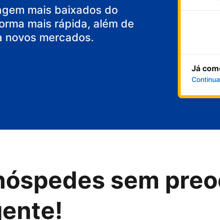
agem mais baixados do
orma mais rápida, além de
a novos mercados.
Já com
Continua
hóspedes sem preo
gente!