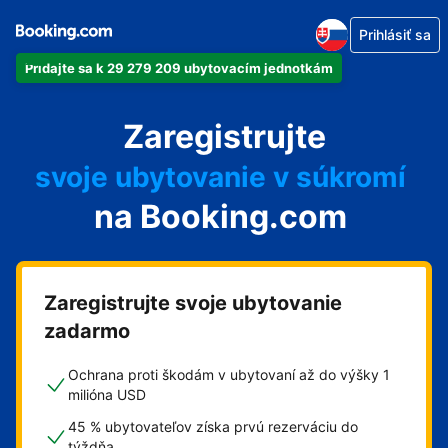
Prihlásiť sa
Pridajte sa k 29 279 209 ubytovacím jednotkám
svoj apartmán
Zaregistrujte
svoj hotel
svoje ubytovanie v súkromí
na Booking.com
svoj penzión
svoje bed and breakfast
Zaregistrujte svoje ubytovanie
zadarmo
Ochrana proti škodám v ubytovaní až do výšky 1
milióna USD
45 % ubytovateľov získa prvú rezerváciu do
týždňa