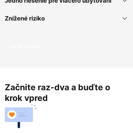
Jedno riešenie pre viacero ubytovaní
Znížené riziko
Začať zarábať
Začnite raz-dva a buďte o
krok vpred