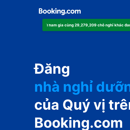
Tham gia cùng 29,279,209 chỗ nghỉ khác đa
căn hộ
Đăng
khách sạn
nhà nghỉ dưỡ
guest house
của Quý vị trê
nhà nghỉ B&B
Booking.com