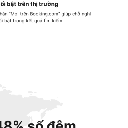
ổi bật trên thị trường
hãn “Mới trên Booking.com” giúp chỗ nghỉ
ổi bật trong kết quả tìm kiếm.
48% số đêm