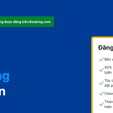
ng được đăng trên Booking.com
Đăng
Bảo v
45% 
ng
tuần
Tùy 
đặt 
n
Chúng
Than
toán