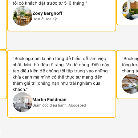
tôi có khách đặt trước từ 5-6 tháng."
Zoey Berghoff
Host ở Hoa Kỳ
"Booking.com là nền tảng dễ hiểu, dễ làm việc
"Booking
nhất. Mọi thứ đều rõ ràng. Và dễ dàng. Điều này
tổng lư
tạo điều kiện để chúng tôi tập trung vào những
chúng t
khía cạnh mà mình có thể thực sự mang đến
thêm giá trị, chẳng hạn như trải nghiệm của
khách."
Martin Fieldman
Giám đốc điều hành, Abodebed
ị