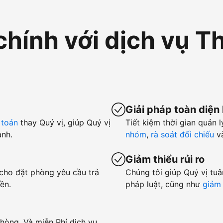
chính với dịch vụ T
Giải pháp toàn diện
 toán
thay Quý vị, giúp Quý vị
Tiết kiệm thời gian quản l
anh.
nhóm
,
rà soát đối chiếu
v
Giảm thiểu rủi ro
 cho đặt phòng yêu cầu trả
Chúng tôi giúp Quý vị tuâ
ền.
pháp luật, cũng như
giảm 
hòng. Và miễn Phí dịch vụ