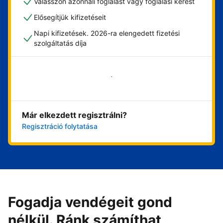
Válasszon azonnali foglalást vagy foglalási kérést
Elősegítjük kifizetéseit
Napi kifizetések. 2026-ra elengedett fizetési
szolgáltatás díja
Vágjon bele most
Már elkezdett regisztrálni?
Regisztráció folytatása
Fogadja vendégeit gond
nélkül. Ránk számíthat