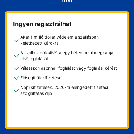
ma!
Ingyen regisztrálhat
Akár 1 millió dollár védelem a szállásban
keletkezett károkra
A szállásadók 45%-a egy héten belül megkapja
első foglalását
Válasszon azonnali foglalást vagy foglalási kérést
Elősegítjük kifizetéseit
Napi kifizetések. 2026-ra elengedett fizetési
szolgáltatás díja
Vágjon bele most