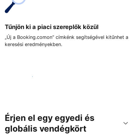
Tűnjön ki a piaci szereplők közül
„Új a Booking.comon” címkénk segítségével kitűnhet a
keresési eredményekben.
Vágjon bele még ma
Érjen el egy egyedi és
globális vendégkört