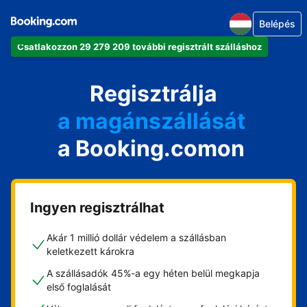
Belépés
Csatlakozzon 29 279 209 további regisztrált szálláshoz
az apartmanját
a szállodáját
Regisztrálja
a magánszállását
a Booking.comon
a vendégházát
a házát
Ingyen regisztrálhat
Akár 1 millió dollár védelem a szállásban
keletkezett károkra
A szállásadók 45%-a egy héten belül megkapja
első foglalását