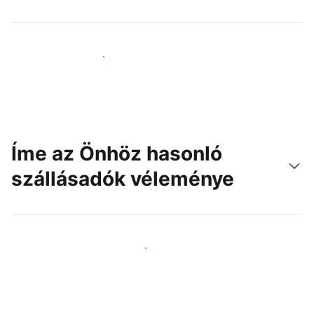
Érjen el új vendégeket még ma
Íme az Önhöz hasonló
szállásadók véleménye
Csatlakozzon Önhöz hasonló szállásadókhoz