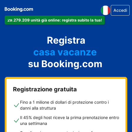
Accedi
29.279.209 unità già online: registra subito la tua!
il tuo appartamento
il tuo hotel
Registra
casa vacanze
la tua guest house
su Booking.com
il tuo B&B
Registrazione gratuita
Fino a 1 milione di dollari di protezione contro i
danni alla struttura
Il 45% degli host riceve la prima prenotazione entro
una settimana