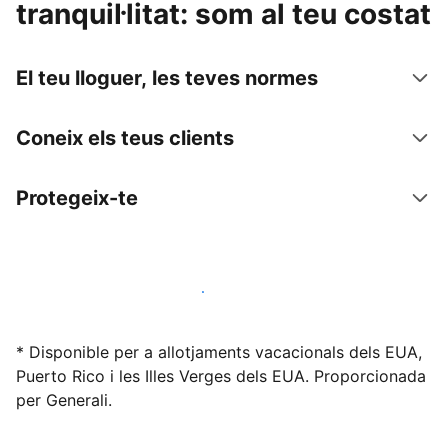
tranquil·litat: som al teu costat
El teu lloguer, les teves normes
Coneix els teus clients
Protegeix-te
Lloga l'allotjament amb nosaltres avui mateix
* Disponible per a allotjaments vacacionals dels EUA,
Puerto Rico i les Illes Verges dels EUA. Proporcionada
per Generali.