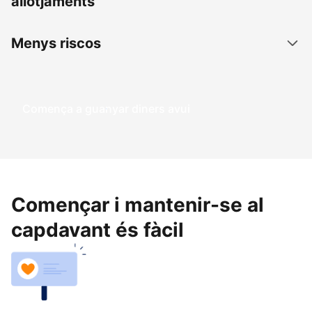
allotjaments
Menys riscos
Comença a guanyar diners avui
Començar i mantenir-se al
capdavant és fàcil