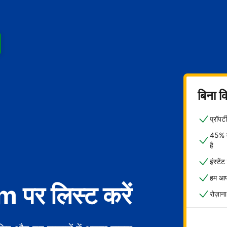
बिना क
प्रॉपर
45% मे
है
इंस्टें
हम आपक
पर लिस्ट करें
रोज़ाना