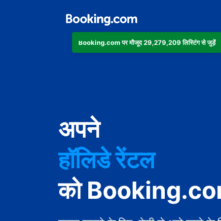
Booking.com पर मौजूद 29,279,209 लिस्टिंग से जुड़ें
अपार्टमेंट
अपने
होटल
हॉलिडे रेंटल
गेस्ट हाउस
को Booking.com 
बेड एंड ब्रेकफ़ास्ट