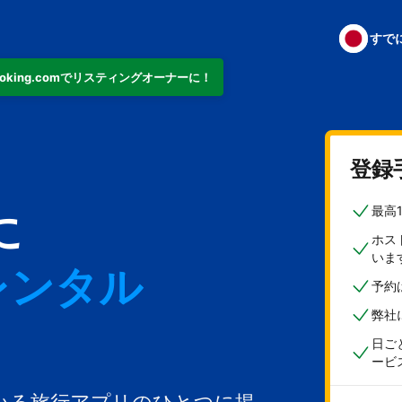
すで
ooking.comでリスティングオーナーに！
ト
登録
最高
に
ホス
いま
レンタル
予約
弊社
日ご
ービ