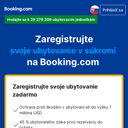
Prihlásiť sa
Pridajte sa k 29 279 209 ubytovacím jednotkám
svoj apartmán
Zaregistrujte
svoj hotel
svoje ubytovanie v súkromí
na Booking.com
svoj penzión
svoje bed and breakfast
Zaregistrujte svoje ubytovanie
zadarmo
Ochrana proti škodám v ubytovaní až do výšky 1
milióna USD
45 % ubytovateľov získa prvú rezerváciu do
týždňa