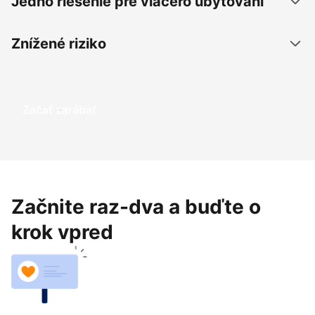
Jedno riešenie pre viacero ubytovaní
Znížené riziko
Začať zarábať
Začnite raz-dva a buďte o
krok vpred