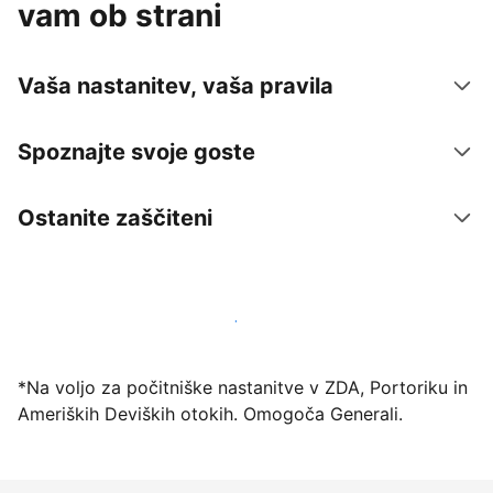
vam ob strani
Vaša nastanitev, vaša pravila
Spoznajte svoje goste
Ostanite zaščiteni
Danes ponudite nastanitev prek naše platforme
*Na voljo za počitniške nastanitve v ZDA, Portoriku in
Ameriških Deviških otokih. Omogoča Generali.