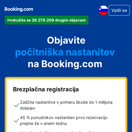
Vpiši se
Pridružite se 29.279.209 drugim objavam
svoj apartma
svoj hotel
Objavite
počitniška nastanitev
na Booking.com
svoje gostišče
svoj B&B
Brezplačna registracija
Zaščita nastanitve v primeru škode do 1 milijona
dolarjev
45 % ponudnikov nastanitev prvo rezervacijo
prejme že v enem tednu