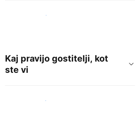
Pridobite nove goste še danes
Kaj pravijo gostitelji, kot
ste vi
Pridruži se drugim gostiteljem