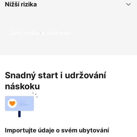
Nižší rizika
Začít vydělávat ještě dnes
Snadný start i udržování
náskoku
Importujte údaje o svém ubytování