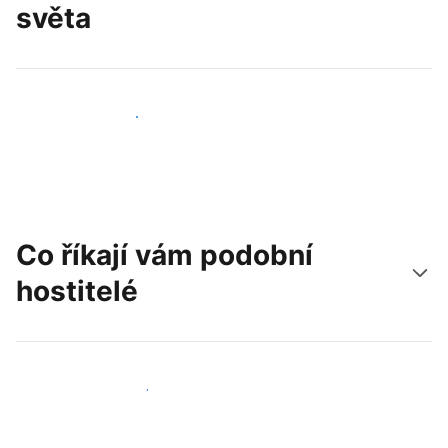
světa
Oslovit nové hosty už dnes
Co říkají vám podobní
hostitelé
Připojit se k dalším hostitelům