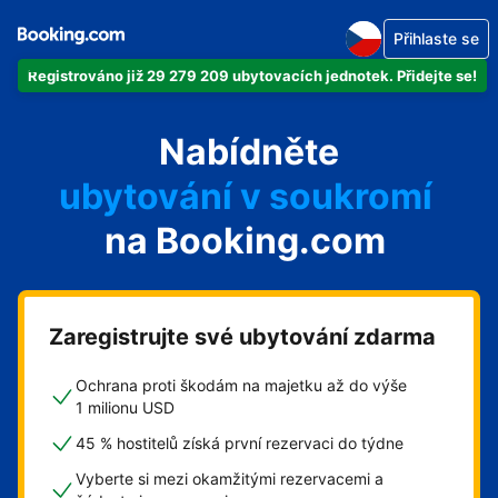
Přihlaste se
Registrováno již 29 279 209 ubytovacích jednotek. Přidejte se!
svůj byt
Nabídněte
svůj hotel
ubytování v soukromí
na Booking.com
svůj penzion
svou chatu
Zaregistrujte své ubytování zdarma
Ochrana proti škodám na majetku až do výše
1 milionu USD
45 % hostitelů získá první rezervaci do týdne
Vyberte si mezi okamžitými rezervacemi a