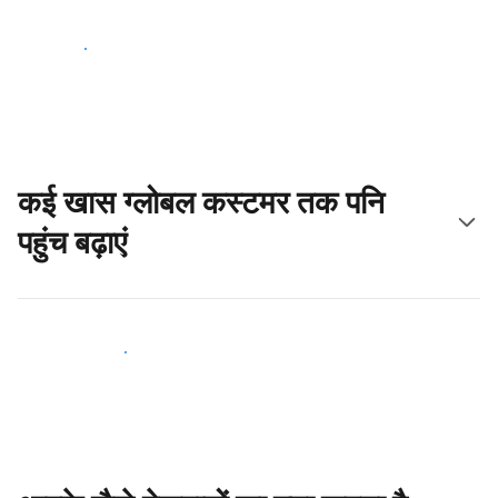
आज ही शुरू करें
कई खास ग्लोबल कस्टमर तक पनि
पहुंच बढ़ाएं
आज ही नए मेहमानों तक पहुंचें