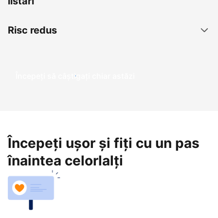
listări
Risc redus
Începeți să câștigați chiar astăzi
Începeți ușor și fiți cu un pas
înaintea celorlalți