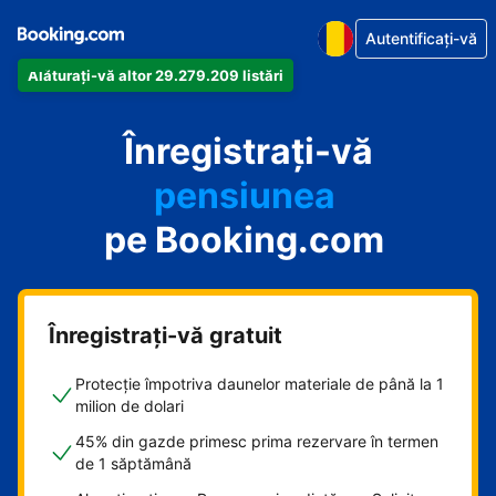
Autentificați-vă
apartamentul
Alăturați-vă altor 29.279.209 listări
hotelul
proprietate de vacanță
Înregistrați-vă
pensiunea
pe Booking.com
B&B-ul
Înregistrați-vă gratuit
Protecție împotriva daunelor materiale de până la 1
milion de dolari
45% din gazde primesc prima rezervare în termen
de 1 săptămână