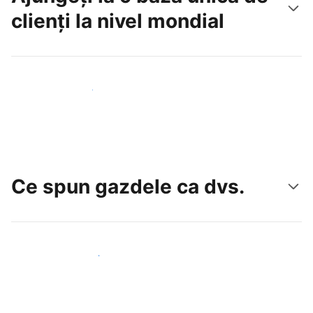
clienți la nivel mondial
Atrageți noi oaspeți astăzi
Ce spun gazdele ca dvs.
Alăturați-vă gazdelor ca dvs.