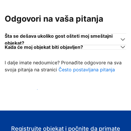
Odgovori na vaša pitanja
Šta se dešava ukoliko gost ošteti moj smeštajni
objekat?
Kada će moj objekat biti objavljen?
I dalje imate nedoumice? Pronađite odgovore na sva
svoja pitanja na stranici
Često postavljana pitanja
Počnite da primate goste
Registrujte objekat i počnite da primate