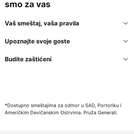
smo za vas
Vaš smeštaj, vaša pravila
Upoznajte svoje goste
Budite zaštićeni
Registrujte svoj objekat već danas
*Dostupno smeštajima za odmor u SAD, Portoriku i
Američkim Devičanskim Ostrvima. Pruža Generali.