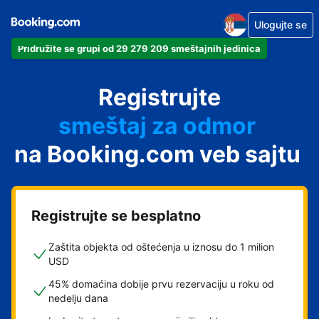
Ulogujte se
Pridružite se grupi od 29 279 209 smeštajnih jedinica
apartman
Registrujte
hotel
smeštaj za odmor
na Booking.com veb sajtu
pansion
hostel
Registrujte se besplatno
Zaštita objekta od oštećenja u iznosu do 1 milion
USD
45% domaćina dobije prvu rezervaciju u roku od
nedelju dana