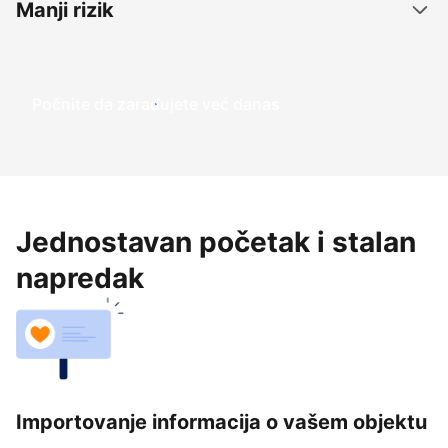
Manji rizik
Počnite da zarađujete već danas
Jednostavan početak i stalan
napredak
Importovanje informacija o vašem objektu