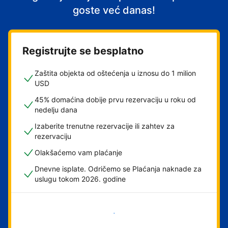
goste već danas!
Registrujte se besplatno
Zaštita objekta od oštećenja u iznosu do 1 milion
USD
45% domaćina dobije prvu rezervaciju u roku od
nedelju dana
Izaberite trenutne rezervacije ili zahtev za
rezervaciju
Olakšaćemo vam plaćanje
Dnevne isplate. Odričemo se Plaćanja naknade za
uslugu tokom 2026. godine
Počnite odmah