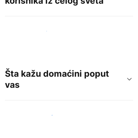
korisnika iz celog sveta
Privucite nove goste već danas
Šta kažu domaćini poput
vas
Pridružite se domaćinima poput vas