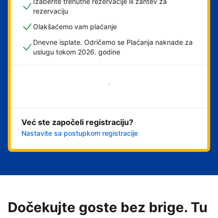
Izaberite trenutne rezervacije ili zahtev za
rezervaciju
Olakšaćemo vam plaćanje
Dnevne isplate. Odričemo se Plaćanja naknade za
uslugu tokom 2026. godine
Počnite odmah
Već ste započeli registraciju?
Nastavite sa postupkom registracije
Dočekujte goste bez brige. Tu