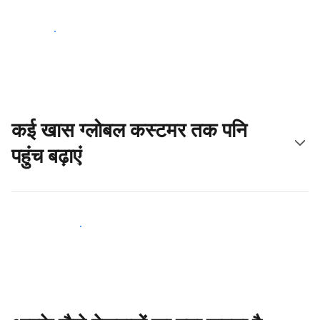
आज ही शुरू करें
कई खास ग्लोबल कस्टमर तक पनि
पहुंच बढ़ाएं
आज ही नए मेहमानों तक पहुंचें