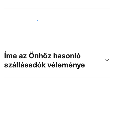
Érjen el új vendégeket még ma
Íme az Önhöz hasonló
szállásadók véleménye
Csatlakozzon Önhöz hasonló szállásadókhoz