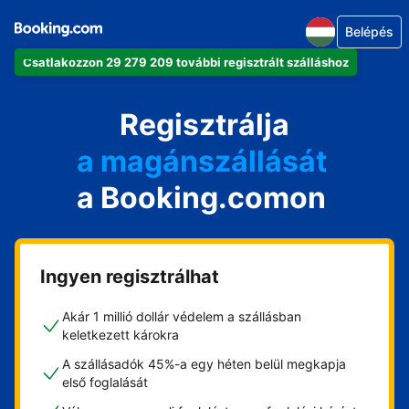
Belépés
Csatlakozzon 29 279 209 további regisztrált szálláshoz
az apartmanját
a szállodáját
Regisztrálja
a magánszállását
a Booking.comon
a vendégházát
a házát
Ingyen regisztrálhat
Akár 1 millió dollár védelem a szállásban
keletkezett károkra
A szállásadók 45%-a egy héten belül megkapja
első foglalását