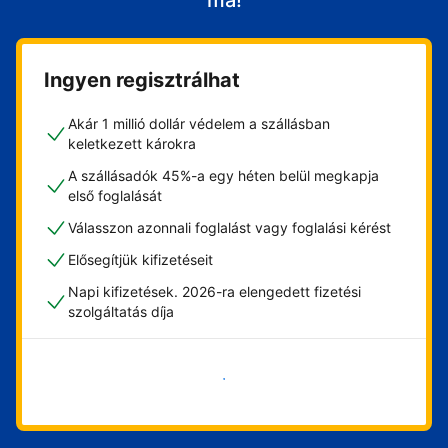
ma!
Ingyen regisztrálhat
Akár 1 millió dollár védelem a szállásban
keletkezett károkra
A szállásadók 45%-a egy héten belül megkapja
első foglalását
Válasszon azonnali foglalást vagy foglalási kérést
Elősegítjük kifizetéseit
Napi kifizetések. 2026-ra elengedett fizetési
szolgáltatás díja
Vágjon bele most