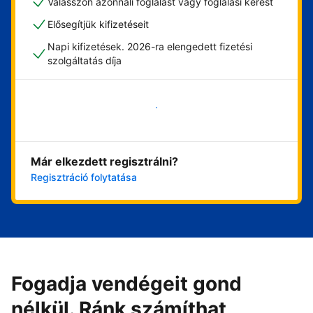
Válasszon azonnali foglalást vagy foglalási kérést
Elősegítjük kifizetéseit
Napi kifizetések. 2026-ra elengedett fizetési
szolgáltatás díja
Vágjon bele most
Már elkezdett regisztrálni?
Regisztráció folytatása
Fogadja vendégeit gond
nélkül. Ránk számíthat