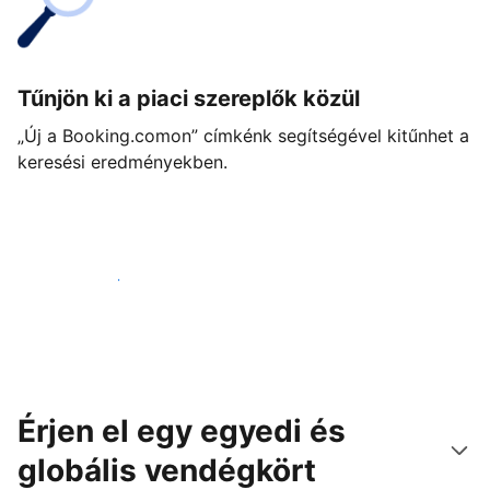
Tűnjön ki a piaci szereplők közül
„Új a Booking.comon” címkénk segítségével kitűnhet a
keresési eredményekben.
Vágjon bele még ma
Érjen el egy egyedi és
globális vendégkört