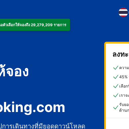
งเสนอตัวเลือกให้จองถึง 29,279,209 รายการ
ลงทะเ
ห้จอง
ความค
45% ข
เลือ
เราจ
oking.com
รับยอ
ด้าน
ปการเดินทางที่มียอดดาวน์โหลด