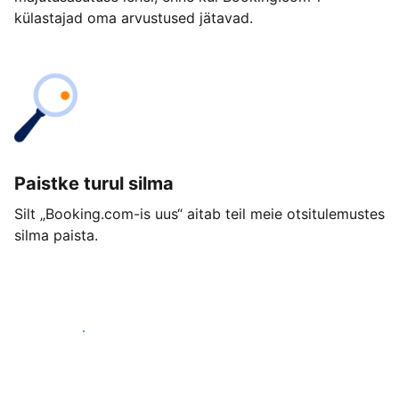
külastajad oma arvustused jätavad.
Paistke turul silma
Silt „Booking.com-is uus“ aitab teil meie otsitulemustes
silma paista.
Alusta juba täna