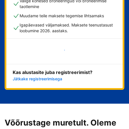
Valige kohesed broneeringud või broneerimise
taotlemine
Muudame teile maksete tegemise lihtsamaks
Igapäevased väljamaksed. Maksete teenustasust
loobumine 2026. aastaks.
Alusta kohe
Kas alustasite juba registreerimist?
Jätkake registreerimisega
Võõrustage muretult. Oleme