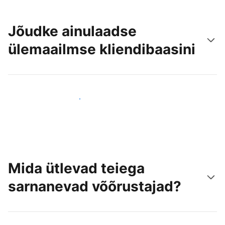
Jõudke ainulaadse
ülemaailmse kliendibaasini
Jõua juba täna uute külastajateni
Mida ütlevad teiega
sarnanevad võõrustajad?