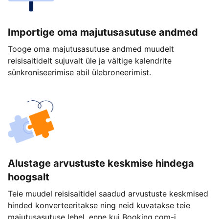
Importige oma majutusasutuse andmed
Tooge oma majutusasutuse andmed muudelt
reisisaitidelt sujuvalt üle ja vältige kalendrite
sünkroniseerimise abil ülebroneerimist.
Alustage arvustuste keskmise hindega
hoogsalt
Teie muudel reisisaitidel saadud arvustuste keskmised
hinded konverteeritakse ning neid kuvatakse teie
majutusasutuse lehel, enne kui Booking.com-i