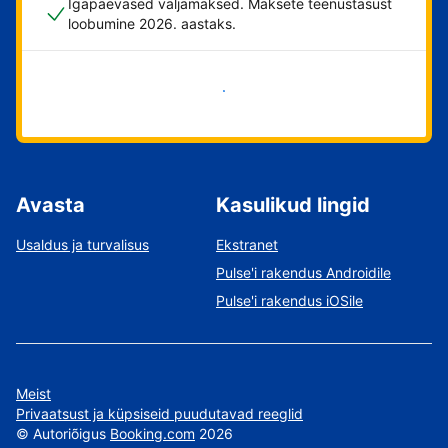
Igapäevased väljamaksed. Maksete teenustasust
loobumine 2026. aastaks.
Alusta kohe
Avasta
Kasulikud lingid
Usaldus ja turvalisus
Ekstranet
Pulse'i rakendus Androidile
Pulse'i rakendus iOSile
Meist
Privaatsust ja küpsiseid puudutavad reeglid
©
Autoriõigus
Booking.com
2026