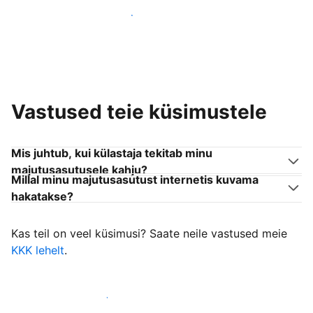
Liitu endaga sarnanevate võõrustajatega
Vastused teie küsimustele
Mis juhtub, kui külastaja tekitab minu
majutusasutusele kahju?
Millal minu majutusasutust internetis kuvama
hakatakse?
Kas teil on veel küsimusi? Saate neile vastused meie
KKK lehelt
.
Alusta külastajate vastuvõtmist