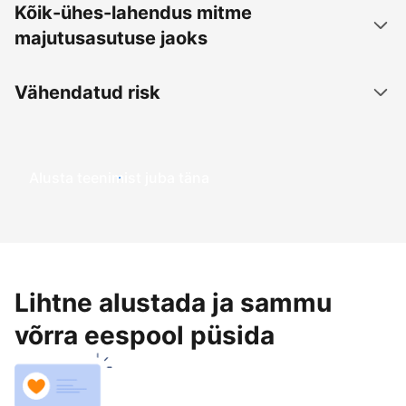
Kõik-ühes-lahendus mitme
majutusasutuse jaoks
Vähendatud risk
Alusta teenimist juba täna
Lihtne alustada ja sammu
võrra eespool püsida