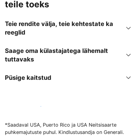
teile toeks
Teie rendite välja, teie kehtestate ka
reeglid
Saage oma külastajatega lähemalt
tuttavaks
Püsige kaitstud
Võõrusta meiega juba täna
*Saadaval USA, Puerto Rico ja USA Neitsisaarte
puhkemajutuste puhul. Kindlustusandja on Generali.