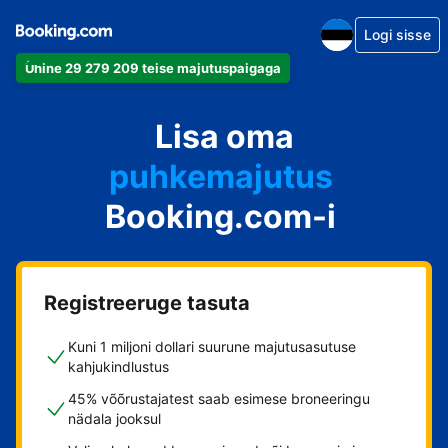
Logi sisse
Ühine 29 279 209 teise majutuspaigaga
apartement
Lisa oma
hotell
puhkemajutus
Booking.com-i
külalistemaja
hostel
Registreeruge tasuta
Kuni 1 miljoni dollari suurune majutusasutuse
kahjukindlustus
45% võõrustajatest saab esimese broneeringu
nädala jooksul