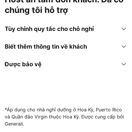
chúng tôi hỗ trợ
Tùy chỉnh quy tắc cho chỗ nghỉ
Biết thêm thông tin về khách
Được bảo vệ
Trở thành host với chúng tôi ngay hôm nay
*Áp dụng cho nhà nghỉ dưỡng ở Hoa Kỳ, Puerto Rico
và Quần đảo Virgin thuộc Hoa Kỳ. Được cung cấp bởi
Generali.