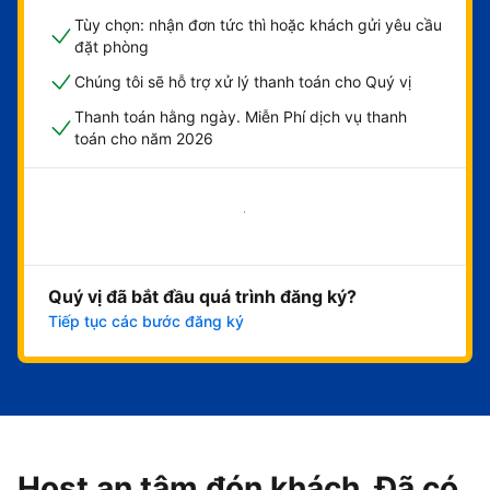
Tùy chọn: nhận đơn tức thì hoặc khách gửi yêu cầu
đặt phòng
Chúng tôi sẽ hỗ trợ xử lý thanh toán cho Quý vị
Thanh toán hằng ngày. Miễn Phí dịch vụ thanh
toán cho năm 2026
Bắt đầu ngay
Quý vị đã bắt đầu quá trình đăng ký?
Tiếp tục các bước đăng ký
Host an tâm đón khách. Đã có