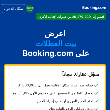
سجّل الدخول
انضم إلى 29,279,209 من خيارات الإقامة الأخرى
شقتك
فندقك
اعرض
بيت العطلات
على Booking.com
شقتك الفندقية
منتجعك
سجّل عقارك مجاناً
حماية ضد أضرار مكان الإقامة تصل إلى 1,000,000$
يحصل 45% من المضيفين على حجزهم الأول خلال أسبوع
اختر الحجز الفوري أو طلب إجراء الحجز
نسهّل عمليات الدفع بالنيابة عنك