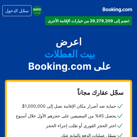
سجّل الدخول
انضم إلى 29,279,209 من خيارات الإقامة الأخرى
شقتك
فندقك
اعرض
بيت العطلات
على Booking.com
شقتك الفندقية
منتجعك
سجّل عقارك مجاناً
حماية ضد أضرار مكان الإقامة تصل إلى 1,000,000$
يحصل 45% من المضيفين على حجزهم الأول خلال أسبوع
اختر الحجز الفوري أو طلب إجراء الحجز
نسهّل عمليات الدفع بالنيابة عنك