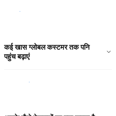
आज ही शुरू करें
कई खास ग्लोबल कस्टमर तक पनि
पहुंच बढ़ाएं
आज ही नए मेहमानों तक पहुंचें