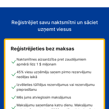
Reģistrējiet savu naktsmītni un sāciet
uzņemt viesus
Reģistrējieties bez maksas
Naktsmītnes aizsardzība pret zaudējumiem
apmērā līdz 1 $ miljonam
45% viesu uzņēmēju saņem pirmo rezervējumu
nedēļas laikā
Izvēlieties tūlītējus rezervējumus vai rezervējumu
pieprasīšanu
Mēs jums atvieglosim maksājumus
Maksājumu saņemšana katru dienu. Maksājumu