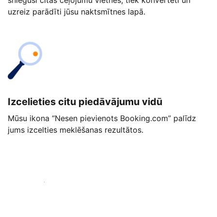
snieguši citās ceļojumu vietnēs, tiek konvertēti un
uzreiz parādīti jūsu naktsmītnes lapā.
Izcelieties citu piedāvājumu vidū
Mūsu ikona “Nesen pievienots Booking.com” palīdz
jums izcelties meklēšanas rezultātos.
Sākt jau šodien