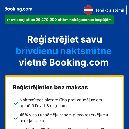
Ienākt sistēmā
Pievienojieties 29 279 209 citām nakšņošanas iespējām
dzīvokli
Reģistrējiet savu
viesnīcu
brīvdienu naktsmītne
vietnē Booking.com
viesu namu
pansiju
Reģistrējieties bez maksas
Naktsmītnes aizsardzība pret zaudējumiem
apmērā līdz 1 $ miljonam
45% viesu uzņēmēju saņem pirmo rezervējumu
nedēļas laikā