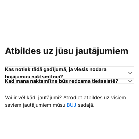
Pievienoties citiem viesu uzņēmējiem
Atbildes uz jūsu jautājumiem
Kas notiek tādā gadījumā, ja viesis nodara
bojājumus naktsmītnei?
Kad mana naktsmītne būs redzama tiešsaistē?
Vai ir vēl kādi jautājumi? Atrodiet atbildes uz visiem
saviem jautājumiem mūsu
BUJ
sadaļā.
Sākt uzņemt viesus