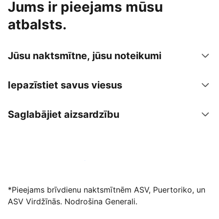
Jums ir pieejams mūsu
atbalsts.
Jūsu naktsmītne, jūsu noteikumi
Iepazīstiet savus viesus
Saglabājiet aizsardzību
Izvietot piedāvājumu mūsu platformā
*Pieejams brīvdienu naktsmītnēm ASV, Puertoriko, un
ASV Virdžīnās. Nodrošina Generali.