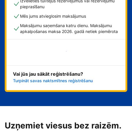
Izvēlieties tūlītējus rezervējumus vai rezervējumu
pieprasīšanu
Mēs jums atvieglosim maksājumus
Maksājumu saņemšana katru dienu. Maksājumu
apkalpošanas maksa 2026. gadā netiek piemērota
Sāciet tūlīt!
Vai jūs jau sākāt reģistrēšanu?
Turpināt savas naktsmītnes reģistrēšanu
Uzņemiet viesus bez raizēm.