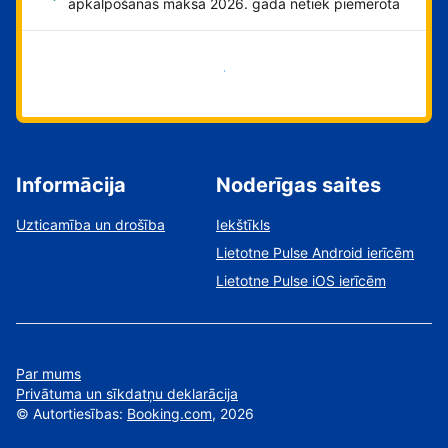
apkalpošanas maksa 2026. gadā netiek piemērota
Sāciet tūlīt!
Informācija
Noderīgas saites
Uzticamība un drošība
Iekštīkls
Lietotne Pulse Android ierīcēm
Lietotne Pulse iOS ierīcēm
Par mums
Privātuma un sīkdatņu deklarācija
©
Autortiesības:
Booking.com
, 2026