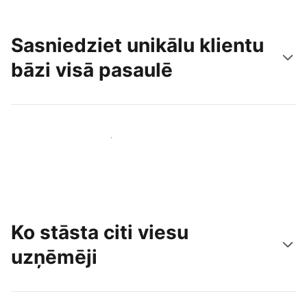
Sasniedziet unikālu klientu
bāzi visā pasaulē
Sasniegt jaunus viesus jau šodien
Ko stāsta citi viesu
uzņēmēji