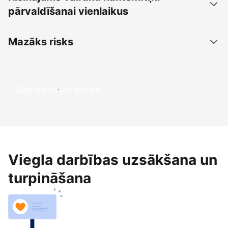
pārvaldīšanai vienlaikus
Mazāks risks
Sākt pelnīt jau šodien
Viegla darbības uzsākšana un
turpināšana