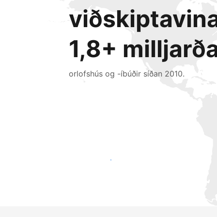
viðskiptavin
1,8+ milljarð
orlofshús og -íbúðir síðan 2010.
Náðu til nýrra gesta í dag