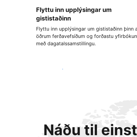
Flyttu inn upplýsingar um
gististaðinn
Flyttu inn upplýsingar um gististaðinn þinn 
öðrum ferðavefsíðum og forðastu yfirbókun
með dagatalssamstillingu.
Byrjaðu strax í dag
Náðu til eins