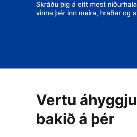
gistiheimilið þ
Skráðu þig á eitt mest niðurhala
vinna þér inn meira, hraðar og
Vertu áhyggjul
bakið á þér