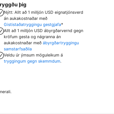
ryggðu þig
Nýtt: Allt að 1 milljón USD eignatjónsverd
án aukakostnaðar með
Gististaðatryggingu gestgjafa
*
Allt að 1 milljón USD ábyrgðarvernd gegn
kröfum gesta og nágranna án
aukakostnaðar með
ábyrgðartryggingu
samstarfsaðila
Veldu úr ýmsum möguleikum á
tryggingum gegn skemmdum
.
nerali.