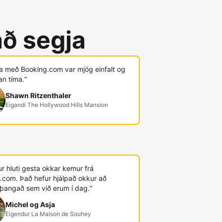
að segja
ja með Booking.com var mjög einfalt og
an tíma.“
Shawn Ritzenthaler
Eigandi The Hollywood Hills Mansion
r hluti gesta okkar kemur frá
.com. Það hefur hjálpað okkur að
þangað sem við erum í dag.“
Michel og Asja
Eigendur La Maison de Souhey