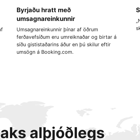
Byrjaðu hratt með
S
umsagnareinkunnir
„
s
af
Umsagnareinkunnir þínar af öðrum
ferðavefsíðum eru umreiknaðar og birtar á
síðu gististaðarins áður en þú skilur eftir
umsögn á Booking.com.
taks alþjóðlegs