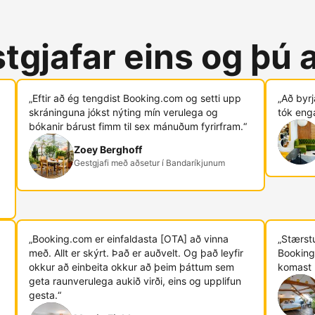
tgjafar eins og þú 
„Eftir að ég tengdist Booking.com og ​​setti upp
„Að byr
skráninguna jókst nýting mín verulega og
tók eng
bókanir bárust fimm til sex mánuðum fyrirfram.“
Zoey Berghoff
Gestgjafi með aðsetur í Bandaríkjunum
„Booking.com er einfaldasta [OTA] að vinna
„Stærstu
með. Allt er skýrt. Það er auðvelt. Og það leyfir
Booking
okkur að einbeita okkur að þeim þáttum sem
komast 
geta raunverulega aukið virði, eins og upplifun
gesta.“