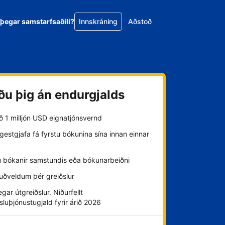
 þegar samstarfsaðili?
Innskráning
Aðstoð
ðu þig án endurgjalds
að 1 milljón USD eignatjónsvernd
estgjafa fá fyrstu bókunina sína innan einnar
u bókanir samstundis eða bókunarbeiðni
uðveldum þér greiðslur
gar útgreiðslur. Niðurfellt
sluþjónustugjald fyrir árið 2026