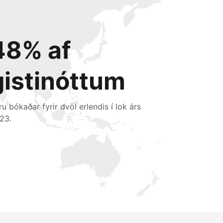
48% af
gistinóttum
ru bókaðar fyrir dvöl erlendis í lok árs
23.