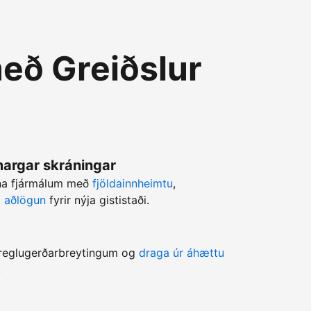
eð Greiðslur
 margar skráningar
rna fjármálum með
fjöldainnheimtu
,
ri aðlögun
fyrir nýja gististaði.
a reglugerðarbreytingum og
draga úr áhættu
.