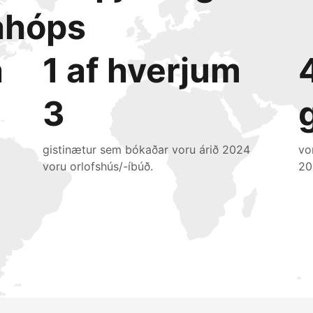
ahóps
a
1 af hverjum
3
gistinætur sem bókaðar voru árið 2024
vo
voru orlofshús/-íbúð.
20