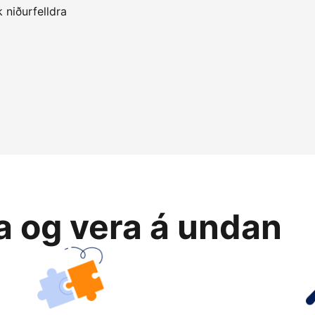
 niðurfelldra
ja og vera á undan