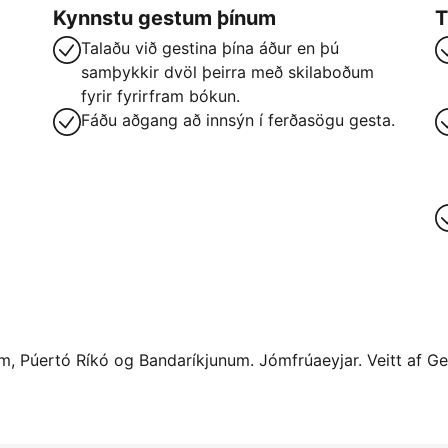
Kynnstu gestum þínum
T
Talaðu við gestina þína áður en þú
samþykkir dvöl þeirra með skilaboðum
fyrir fyrirfram bókun.
Fáðu aðgang að innsýn í ferðasögu gesta.
num, Púertó Ríkó og Bandaríkjunum. Jómfrúaeyjar. Veitt af Ge