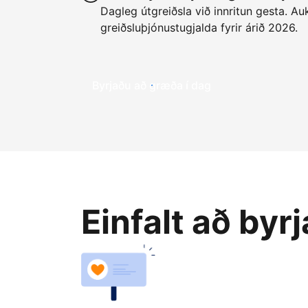
Dagleg útgreiðsla við innritun gesta. Auk
greiðsluþjónustugjalda fyrir árið 2026.
Byrjaðu að græða í dag
Einfalt að byr