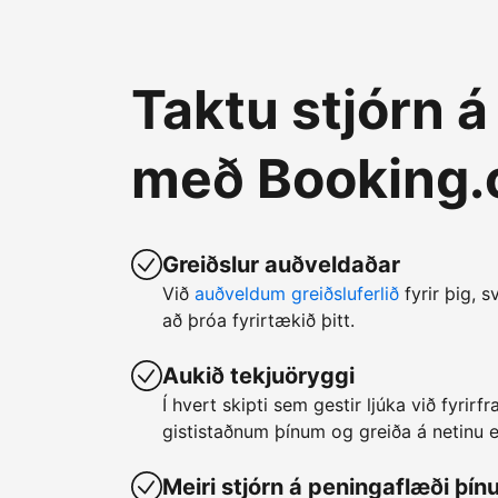
Taktu stjórn 
með Booking
Greiðslur auðveldaðar
Við
auðveldum greiðsluferlið
fyrir þig, s
að þróa fyrirtækið þitt.
Aukið tekjuöryggi
Í hvert skipti sem gestir ljúka við fyrir
gististaðnum þínum og greiða á netinu er
Meiri stjórn á peningaflæði þín