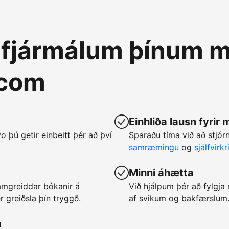
á fjármálum þínum m
.com
Einhliða lausn fyrir
vo þú getir einbeitt þér að því
Sparaðu tíma við að stjó
samræmingu
og
sjálfvirk
Minni áhætta
framgreiddar bókanir á
Við hjálpum þér að fylgj
 greiðsla þín tryggð.
af svikum og bakfærslum
u