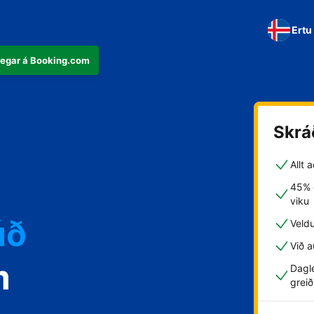
Ertu
þegar á Booking.com
Skrá
Allt 
45% g
viku
úð
Veld
Við a
m
Dagle
greið