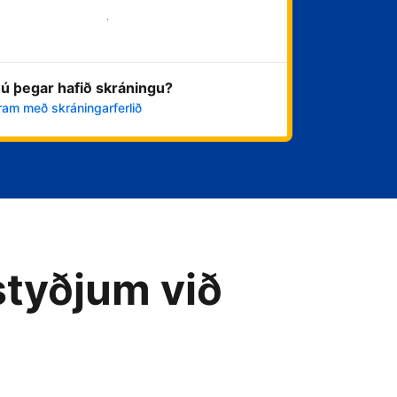
Byrja núna
ú þegar hafið skráningu?
ram með skráningarferlið
styðjum við