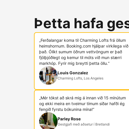
Þetta hafa ges
„Ferðalangar koma til Charming Lofts frá öllum
heimshornum. Booking.com hjálpar virkilega við
það. Ólíkt sumum öðrum vettvöngum er það
fjölþjóðlegt og kemur til móts við mun stærri
markhóp. Fyrir mig breytti þetta öllu.“
Louis Gonzalez
Charming Lofts, Los Angeles
„Mér tókst að skrá mig á innan við 15 mínútum
og ekki meira en tveimur tímum síðar hafði ég
fengið fyrstu bókunina mína!“
Parley Rose
Gestgjafi með aðsetur í Bretlandi