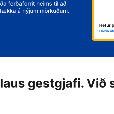
itt
ða ferðaforrit heims til að
 stækka á nýjum mörkuðum.
Hefur þ
Halda áf
aus gestgjafi. Við 