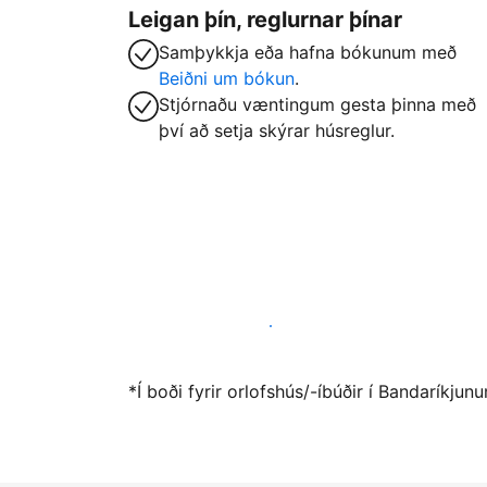
Leigan þín, reglurnar þínar
Samþykkja eða hafna bókunum með
Beiðni um bókun
.
Stjórnaðu væntingum gesta þinna með
því að setja skýrar húsreglur.
Vertu gestgjafi hjá okkur í dag
*Í boði fyrir orlofshús/-íbúðir í Bandaríkju