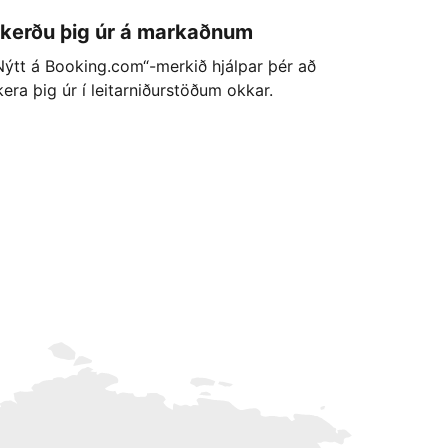
kerðu þig úr á markaðnum
Nýtt á Booking.com“-merkið hjálpar þér að
kera þig úr í leitarniðurstöðum okkar.