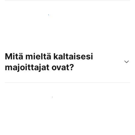
Tavoita uusia asiakkaita jo tänään
Mitä mieltä kaltaisesi
majoittajat ovat?
Liity kaltaistesi majoittajien joukkoon