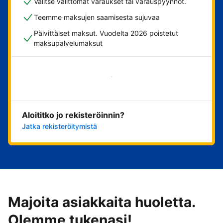
Valitse välittömät varaukset tai varauspyynnöt.
Teemme maksujen saamisesta sujuvaa
Päivittäiset maksut. Vuodelta 2026 poistetut
maksupalvelumaksut
Aloita nyt
Aloititko jo rekisteröinnin?
Jatka rekisteröitymistä
Majoita asiakkaita huoletta.
Olemme tukenasi!