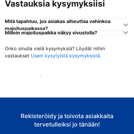
Vastauksia kysymyksiisi
Mitä tapahtuu, jos asiakas aiheuttaa vahinkoa
majoituspaikassa?
Milloin majoituspaikka näkyy sivustolla?
Onko sinulla vielä kysymyksiä? Löydät niihin
vastaukset
Usein kysytyistä kysymyksistä
.
Ala vastaanottaa asiakkaita
Rekisteröidy ja toivota asiakkaita
tervetulleiksi jo tänään!