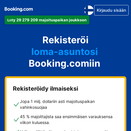
Kirjaudu sisään
Liity 29 279 209 majoituspaikan joukkoon
huoneistosi
Rekisteröi
hotellisi
loma-asuntosi
Booking.comiin
guesthousesi
bed & breakfastisi
Rekisteröidy ilmaiseksi
Jopa 1 milj. dollariin asti majoituspaikan
vahinkosuojaa
45 % majoittajista saa ensimmäisen varauksensa
viikon kuluessa.