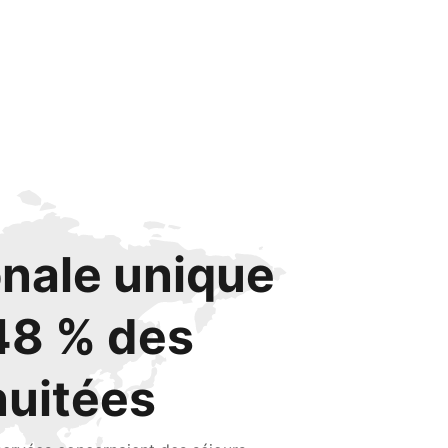
onale unique
48 % des
nuitées