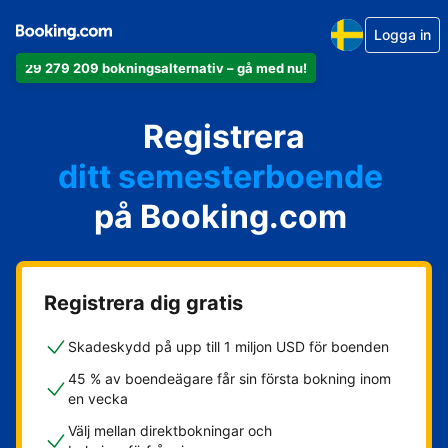
Logga in
29 279 209 bokningsalternativ – gå med nu!
din lägenhet
Registrera
ditt hotell
ditt semesterboende
på Booking.com
din camping
ditt B&B
Registrera dig gratis
Skadeskydd på upp till 1 miljon USD för boenden
45 % av boendeägare får sin första bokning inom
en vecka
Välj mellan direktbokningar och