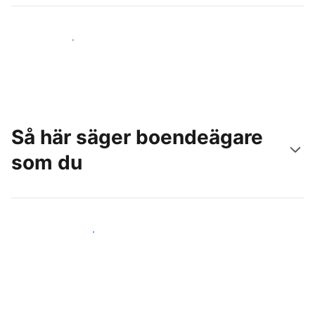
Nå nya gäster idag
Så här säger boendeägare
som du
Anslut dig till andra värdar