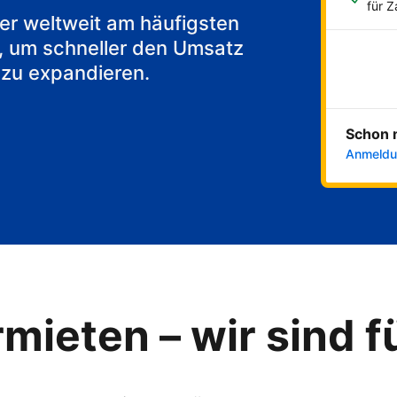
akfast
für 
 der weltweit am häufigsten
, um schneller den Umsatz
 zu expandieren.
Schon 
Anmeldu
mieten – wir sind f