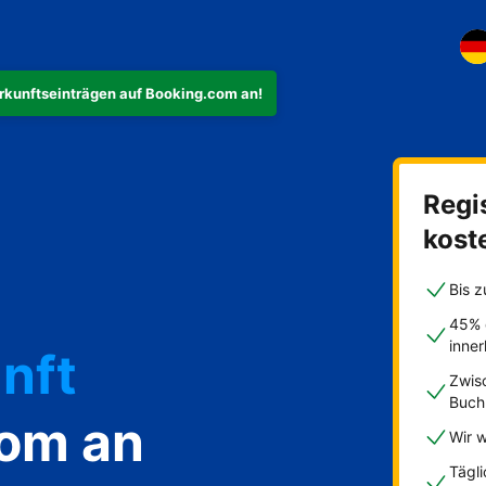
rkunftseinträgen auf Booking.com an!
Regis
ohnung
kost
Bis z
45% 
inne
nft
Zwis
Buch
com an
Wir w
Tägl