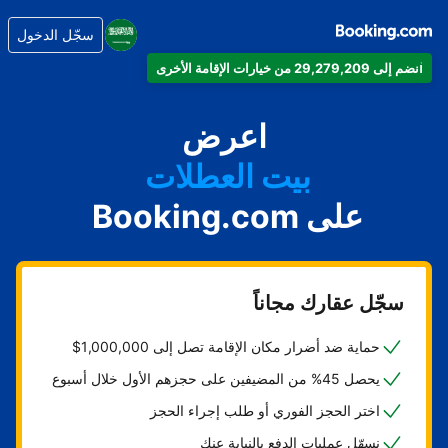
سجّل الدخول
انضم إلى 29,279,209 من خيارات الإقامة الأخرى
شقتك
فندقك
اعرض
بيت العطلات
على Booking.com
شقتك الفندقية
منتجعك
سجّل عقارك مجاناً
حماية ضد أضرار مكان الإقامة تصل إلى 1,000,000$
يحصل 45% من المضيفين على حجزهم الأول خلال أسبوع
اختر الحجز الفوري أو طلب إجراء الحجز
نسهّل عمليات الدفع بالنيابة عنك