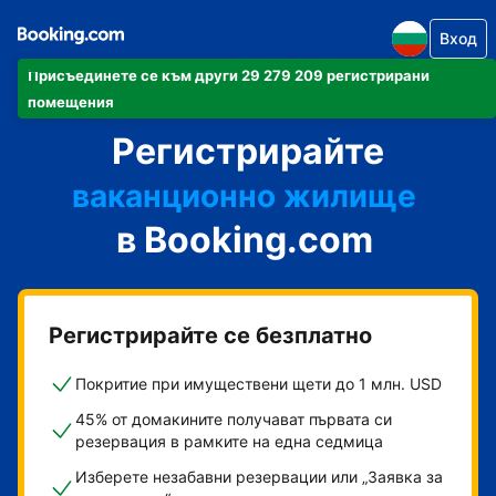
Вход
Присъединете се към други 29 279 209 регистрирани
своя апартамент
помещения
Регистрирайте
своя хотел
ваканционно жилище
в Booking.com
своята къща за гости
своя пансион със закуска
Регистрирайте се безплатно
Покритие при имуществени щети до 1 млн. USD
45% от домакините получават първата си
резервация в рамките на една седмица
Изберете незабавни резервации или „Заявка за