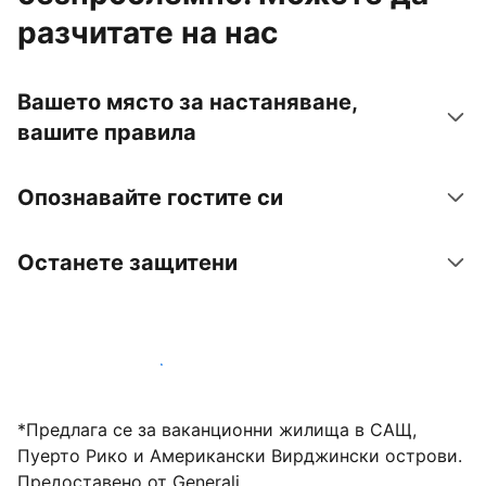
разчитате на нас
Вашето място за настаняване,
вашите правила
Опознавайте гостите си
Останете защитени
Посрещайте гости с нас днес
*Предлага се за ваканционни жилища в САЩ,
Пуерто Рико и Американски Вирджински острови.
Предоставено от Generali.