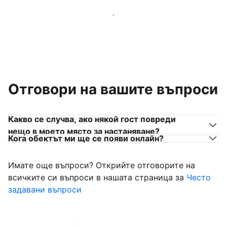
Присъединете се към собственици на места за
настаняване като вас
Отговори на вашите въпроси
Какво се случва, ако някой гост повреди
нещо в моето място за настаняване?
Кога обектът ми ще се появи онлайн?
Имате още въпроси? Открийте отговорите на
всичките си въпроси в нашата страница за
Често
задавани въпроси
Започнете да приемате гости