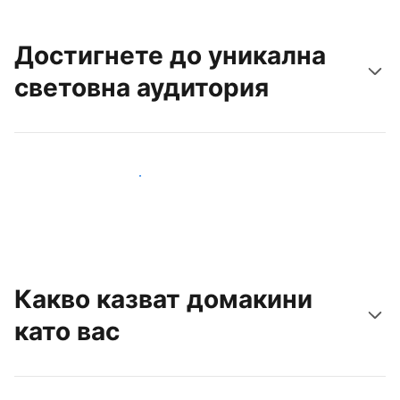
Достигнете до уникална
световна аудитория
Достигнете до нови гости днес
Какво казват домакини
като вас