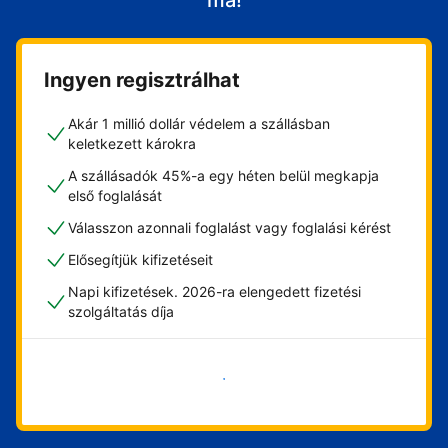
ma!
Ingyen regisztrálhat
Akár 1 millió dollár védelem a szállásban
keletkezett károkra
A szállásadók 45%-a egy héten belül megkapja
első foglalását
Válasszon azonnali foglalást vagy foglalási kérést
Elősegítjük kifizetéseit
Napi kifizetések. 2026-ra elengedett fizetési
szolgáltatás díja
Vágjon bele most