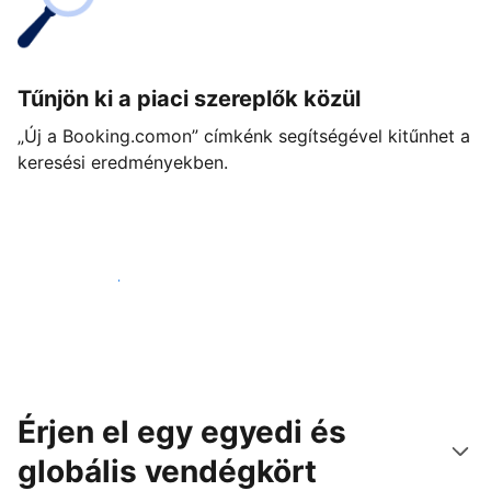
Tűnjön ki a piaci szereplők közül
„Új a Booking.comon” címkénk segítségével kitűnhet a
keresési eredményekben.
Vágjon bele még ma
Érjen el egy egyedi és
globális vendégkört