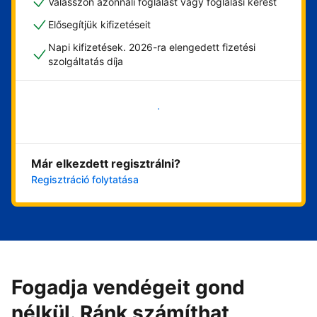
Válasszon azonnali foglalást vagy foglalási kérést
Elősegítjük kifizetéseit
Napi kifizetések. 2026-ra elengedett fizetési
szolgáltatás díja
Vágjon bele most
Már elkezdett regisztrálni?
Regisztráció folytatása
Fogadja vendégeit gond
nélkül. Ránk számíthat