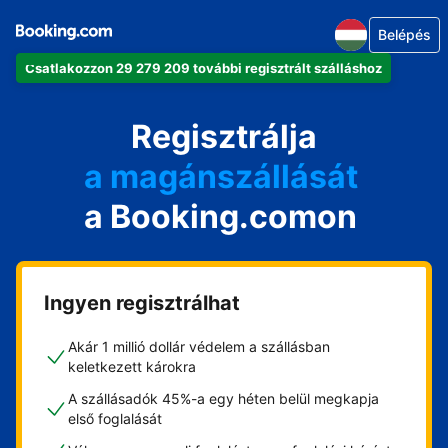
Belépés
Csatlakozzon 29 279 209 további regisztrált szálláshoz
az apartmanját
a szállodáját
Regisztrálja
a magánszállását
a Booking.comon
a vendégházát
a házát
Ingyen regisztrálhat
Akár 1 millió dollár védelem a szállásban
keletkezett károkra
A szállásadók 45%-a egy héten belül megkapja
első foglalását