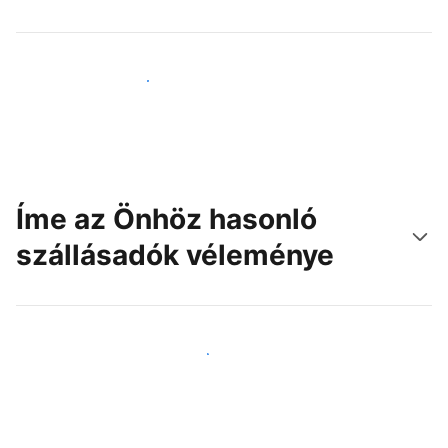
Érjen el új vendégeket még ma
Íme az Önhöz hasonló
szállásadók véleménye
Csatlakozzon Önhöz hasonló szállásadókhoz