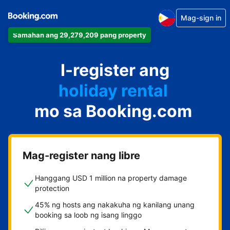
Mag-sign in
Samahan ang 29,279,209 pang property
apartment
I-register ang
hotel
holiday rental
mo sa Booking.com
guest house
bed and breakfast
Mag-register nang libre
Hanggang USD 1 million na property damage
protection
45% ng hosts ang nakakuha ng kanilang unang
booking sa loob ng isang linggo