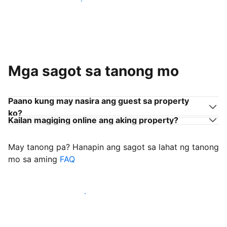
Sumama sa mga host na tulad mo
Mga sagot sa tanong mo
Paano kung may nasira ang guest sa property
ko?
Kailan magiging online ang aking property?
May tanong pa? Hanapin ang sagot sa lahat ng tanong
mo sa aming
FAQ
Simulang i-welcome ang mga guest