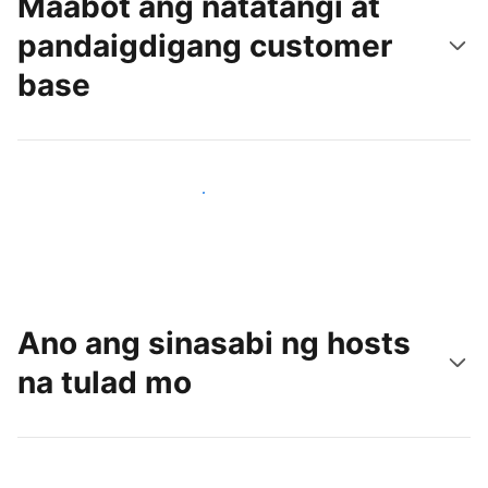
Maabot ang natatangi at
pandaigdigang customer
base
Makaabot ng mga bagong guest ngayon
Ano ang sinasabi ng hosts
na tulad mo