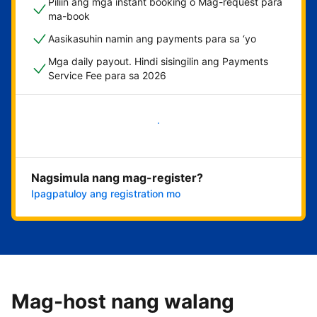
Piliin ang mga instant booking o Mag-request para
ma-book
Aasikasuhin namin ang payments para sa ‘yo
Mga daily payout. Hindi sisingilin ang Payments
Service Fee para sa 2026
Magsimula na
Nagsimula nang mag-register?
Ipagpatuloy ang registration mo
Mag-host nang walang