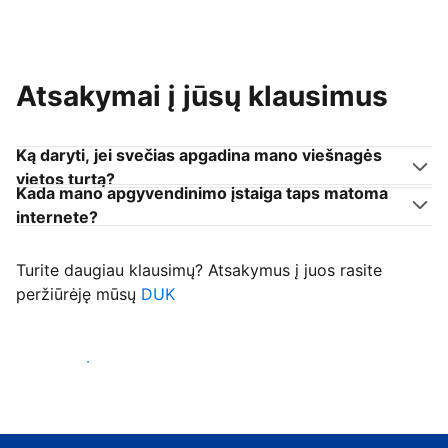
Atsakymai į jūsų klausimus
Ką daryti, jei svečias apgadina mano viešnagės
vietos turtą?
Kada mano apgyvendinimo įstaiga taps matoma
internete?
Turite daugiau klausimų? Atsakymus į juos rasite
peržiūrėję mūsų
DUK
Priimti svečius