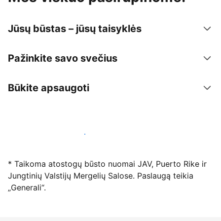
Jūsų būstas – jūsų taisyklės
Pažinkite savo svečius
Būkite apsaugoti
Registruotis mūsų platformoje dabar
* Taikoma atostogų būsto nuomai JAV, Puerto Rike ir
Jungtinių Valstijų Mergelių Salose. Paslaugą teikia
„Generali“.