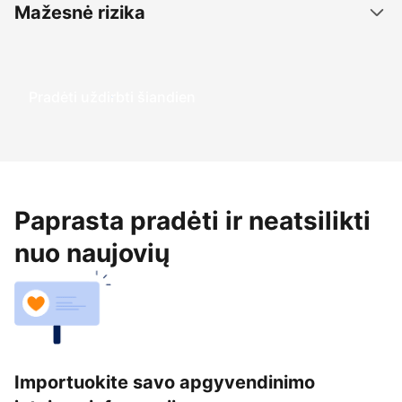
Mažesnė rizika
Pradėti uždirbti šiandien
Paprasta pradėti ir neatsilikti
nuo naujovių
Importuokite savo apgyvendinimo