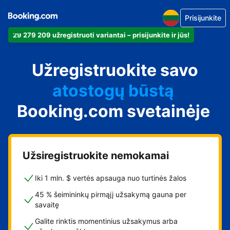
Prisijunkite
29 279 209 užregistruoti variantai – prisijunkite ir jūs!
apartamentus
Užregistruokite savo
viešbutį
atostogų būstą
Booking.com svetainėje
svečių namus
nakvynės su pusryčiais
namus
Užsiregistruokite nemokamai
Iki 1 mln. $ vertės apsauga nuo turtinės žalos
45 % šeimininkų pirmąjį užsakymą gauna per
savaitę
Galite rinktis momentinius užsakymus arba