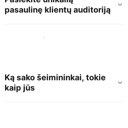
pasaulinę klientų auditoriją
Pritraukti naujų svečių šiandien
Ką sako šeimininkai, tokie
kaip jūs
Prisijungti prie panašių šeimininkų