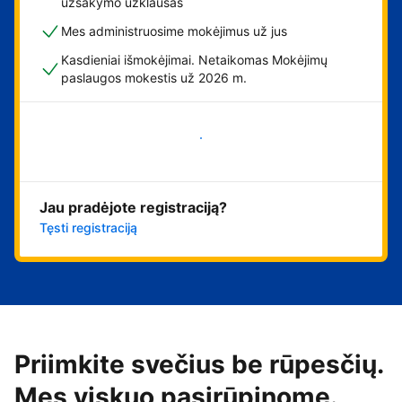
užsakymo užklausas
Mes administruosime mokėjimus už jus
Kasdieniai išmokėjimai. Netaikomas Mokėjimų
paslaugos mokestis už 2026 m.
Pradėti
Jau pradėjote registraciją?
Tęsti registraciją
Priimkite svečius be rūpesčių.
Mes viskuo pasirūpinome.