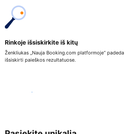
Rinkoje išsiskirkite iš kitų
Ženkliukas „Nauja Booking.com platformoje“ padeda
išsiskirti paieškos rezultatuose.
Pradėti jau šiandien
Pasiekite unikalią