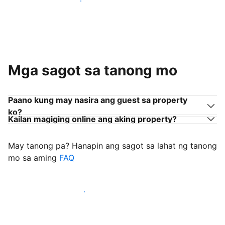
Sumama sa mga host na tulad mo
Mga sagot sa tanong mo
Paano kung may nasira ang guest sa property
ko?
Kailan magiging online ang aking property?
May tanong pa? Hanapin ang sagot sa lahat ng tanong
mo sa aming
FAQ
Simulang i-welcome ang mga guest