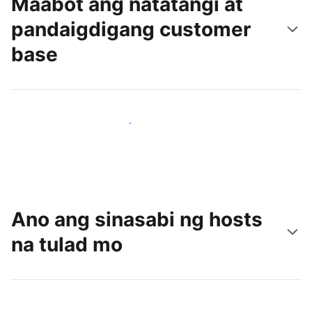
Maabot ang natatangi at
pandaigdigang customer
base
Makaabot ng mga bagong guest ngayon
Ano ang sinasabi ng hosts
na tulad mo