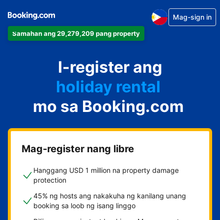
Mag-sign in
Samahan ang 29,279,209 pang property
apartment
I-register ang
hotel
holiday rental
mo sa Booking.com
guest house
bed and breakfast
Mag-register nang libre
Hanggang USD 1 million na property damage
protection
45% ng hosts ang nakakuha ng kanilang unang
booking sa loob ng isang linggo