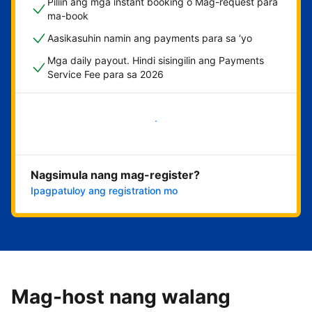
Piliin ang mga instant booking o Mag-request para
ma-book
Aasikasuhin namin ang payments para sa ‘yo
Mga daily payout. Hindi sisingilin ang Payments
Service Fee para sa 2026
Magsimula na
Nagsimula nang mag-register?
Ipagpatuloy ang registration mo
Mag-host nang walang