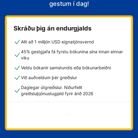
gestum í dag!
Skráðu þig án endurgjalds
Allt að 1 milljón USD eignatjónsvernd
45% gestgjafa fá fyrstu bókunina sína innan einnar
viku
Veldu bókanir samstundis eða bókunarbeiðni
Við auðveldum þér greiðslur
Daglegar útgreiðslur. Niðurfellt
greiðsluþjónustugjald fyrir árið 2026
Byrja núna