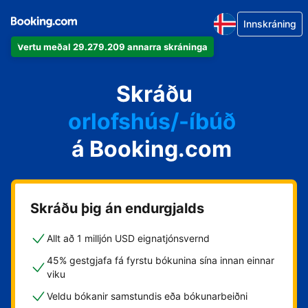
Innskráning
Vertu meðal 29.279.209 annarra skráninga
íbúðina þína
hótelið þitt
Skráðu
orlofshús/-íbúð
á Booking.com
gistihúsið þitt
gistiheimilið þitt
Skráðu þig án endurgjalds
Allt að 1 milljón USD eignatjónsvernd
45% gestgjafa fá fyrstu bókunina sína innan einnar
viku
Veldu bókanir samstundis eða bókunarbeiðni