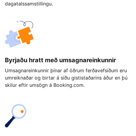
dagatalssamstillingu.
Byrjaðu hratt með umsagnareinkunnir
Umsagnareinkunnir þínar af öðrum ferðavefsíðum eru
umreiknaðar og birtar á síðu gististaðarins áður en þú
skilur eftir umsögn á Booking.com.