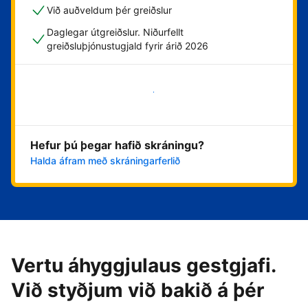
Við auðveldum þér greiðslur
Daglegar útgreiðslur. Niðurfellt
greiðsluþjónustugjald fyrir árið 2026
Byrja núna
Hefur þú þegar hafið skráningu?
Halda áfram með skráningarferlið
Vertu áhyggjulaus gestgjafi.
Við styðjum við bakið á þér