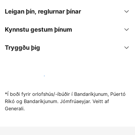
Leigan þín, reglurnar þínar
Kynnstu gestum þínum
Tryggðu þig
Vertu gestgjafi hjá okkur í dag
*Í boði fyrir orlofshús/-íbúðir í Bandaríkjunum, Púertó
Ríkó og Bandaríkjunum. Jómfrúaeyjar. Veitt af
Generali.