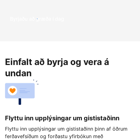
Byrjaðu að græða í dag
Einfalt að byrja og vera á
undan
Flyttu inn upplýsingar um gististaðinn
Flyttu inn upplýsingar um gististaðinn þinn af öðrum
ferðavefsíðum og forðastu yfirbókun með