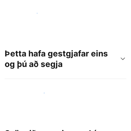
Náðu til nýrra gesta í dag
Þetta hafa gestgjafar eins
og þú að segja
Ganga til liðs við aðra gestgjafa