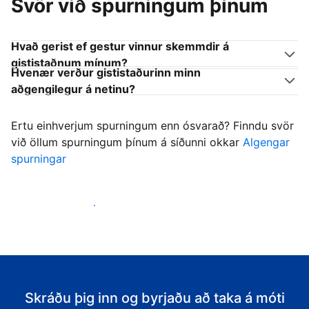
Svör við spurningum þínum
Hvað gerist ef gestur vinnur skemmdir á
gististaðnum mínum?
Hvenær verður gististaðurinn minn
aðgengilegur á netinu?
Ertu einhverjum spurningum enn ósvarað? Finndu svör
við öllum spurningum þínum á síðunni okkar
Algengar
spurningar
Byrja að taka á móti gestum
Skráðu þig inn og byrjaðu að taka á móti