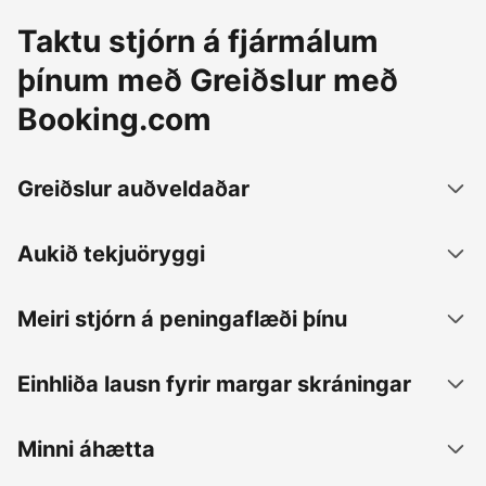
Taktu stjórn á fjármálum
þínum með Greiðslur með
Booking.com
Greiðslur auðveldaðar
Aukið tekjuöryggi
Meiri stjórn á peningaflæði þínu
Einhliða lausn fyrir margar skráningar
Minni áhætta