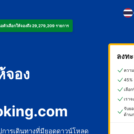
งเสนอตัวเลือกให้จองถึง 29,279,209 รายการ
ลงทะเ
ห้จอง
ความค
45% ข
เลือ
เราจ
oking.com
รับยอ
ด้าน
ปการเดินทางที่มียอดดาวน์โหลด