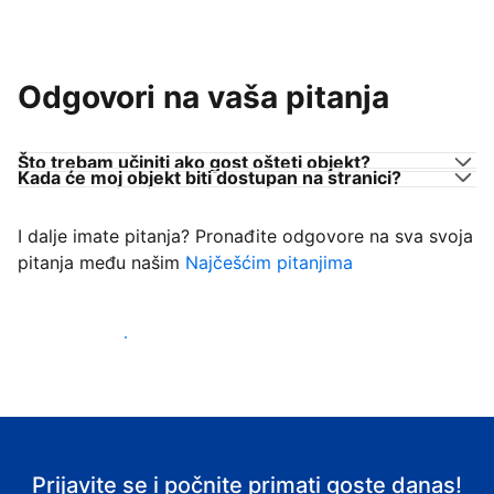
Odgovori na vaša pitanja
Što trebam učiniti ako gost ošteti objekt?
Kada će moj objekt biti dostupan na stranici?
I dalje imate pitanja? Pronađite odgovore na sva svoja
pitanja među našim
Najčešćim pitanjima
Počnite primati goste
Prijavite se i počnite primati goste danas!