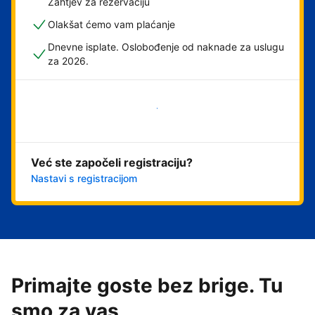
Zahtjev za rezervaciju
Olakšat ćemo vam plaćanje
Dnevne isplate. Oslobođenje od naknade za uslugu
za 2026.
Započni odmah
Već ste započeli registraciju?
Nastavi s registracijom
Primajte goste bez brige. Tu
smo za vas