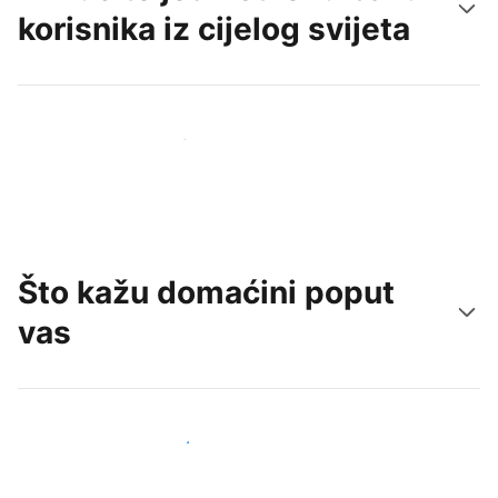
korisnika iz cijelog svijeta
Doprite do novih gostiju već danas
Što kažu domaćini poput
vas
Pridružite se domaćinima poput vas