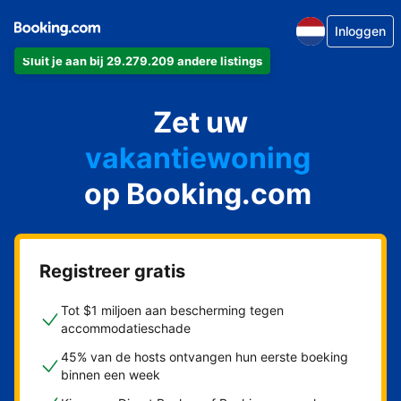
Inloggen
Sluit je aan bij 29.279.209 andere listings
appartement
Zet uw
hotel
vakantiewoning
op Booking.com
pension
bed & breakfast
Registreer gratis
Tot $1 miljoen aan bescherming tegen
accommodatieschade
45% van de hosts ontvangen hun eerste boeking
binnen een week