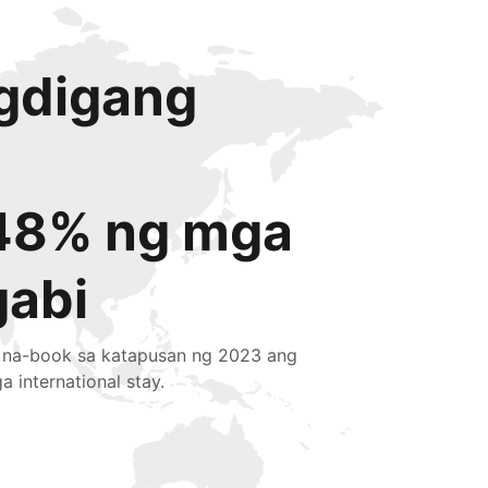
igdigang
48% ng mga
gabi
 na-book sa katapusan ng 2023 ang
a international stay.