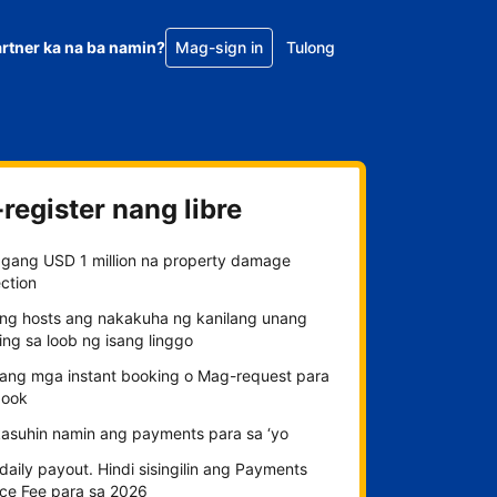
rtner ka na ba namin?
Mag-sign in
Tulong
register nang libre
gang USD 1 million na property damage
ction
ng hosts ang nakakuha ng kanilang unang
ng sa loob ng isang linggo
n ang mga instant booking o Mag-request para
ook
kasuhin namin ang payments para sa ‘yo
aily payout. Hindi sisingilin ang Payments
ice Fee para sa 2026