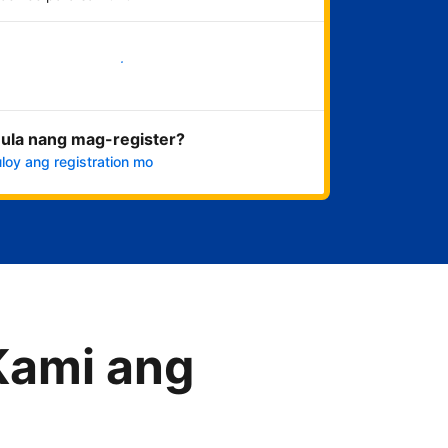
Magsimula na
ula nang mag-register?
loy ang registration mo
Kami ang