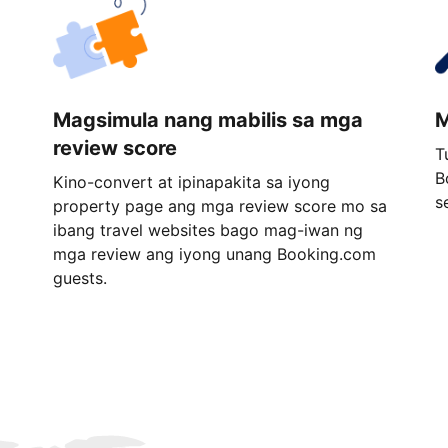
Magsimula nang mabilis sa mga
M
review score
T
B
Kino-convert at ipinapakita sa iyong
s
property page ang mga review score mo sa
ibang travel websites bago mag-iwan ng
mga review ang iyong unang Booking.com
guests.