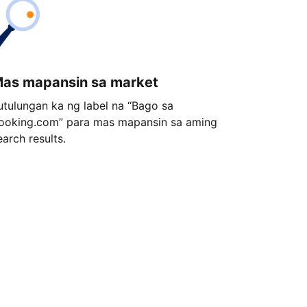
as mapansin sa market
utulungan ka ng label na “Bago sa
ooking.com” para mas mapansin sa aming
earch results.