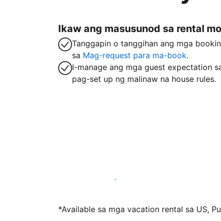
Ikaw ang masusunod sa rental m
Tanggapin o tanggihan ang mga booki
sa
Mag-request para ma-book
.
I-manage ang mga guest expectation s
pag-set up ng malinaw na house rules.
Mag-host sa amin ngayon
*Available sa mga vacation rental sa US, Pue