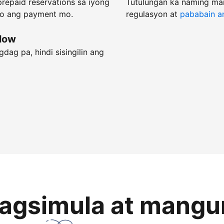
repaid reservations sa iyong
Tutulungan ka naming ma
do ang payment mo.
regulasyon at
pababain an
flow
dag pa, hindi sisingilin ang
magsimula at mangu