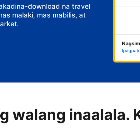
fast
nakadina-download na travel
s malaki, mas mabilis, at
rket.
Nagsim
Ipagpatu
 walang inaalala. 