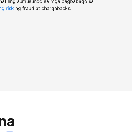
natiling sumusunod sa mga pagbabago sa
g risk
ng fraud at chargebacks.
na