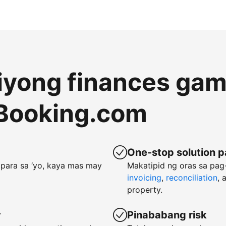
 iyong finances gam
Booking.com
One-stop solution p
para sa ‘yo, kaya mas may
Makatipid ng oras sa pa
invoicing
,
reconciliation
, 
property.
y
Pinababang risk