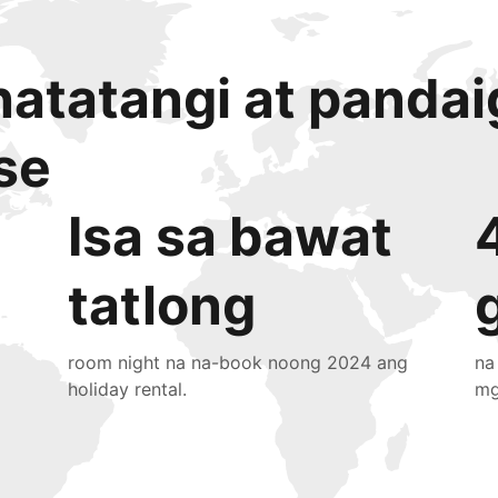
atatangi at panda
se
Isa sa bawat
tatlong
room night na na-book noong 2024 ang
na
holiday rental.
mg