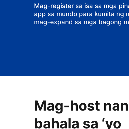
bed and break
Mag-register sa isa sa mga pi
app sa mundo para kumita ng ma
mag-expand sa mga bagong ma
Mag-host nang
bahala sa ‘yo