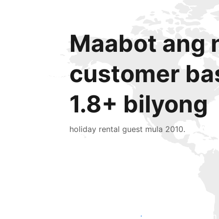
Maabot ang n
customer ba
1.8+ bilyong
holiday rental guest mula 2010.
Makaabot ng mga bagong guest ngayon