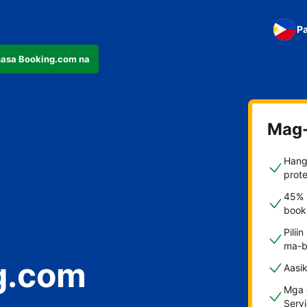
Pa
nasa Booking.com na
Mag-
Hang
prote
45% 
booki
Pilii
ma-b
g.com
Aasi
Mga d
Serv