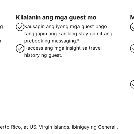
o
Kilalanin ang mga guest mo
M
ng
Kausapin ang iyong mga guest bago
tanggapin ang kanilang stay gamit ang
a
prebooking messaging.*
I-access ang mga insight sa travel
history ng guest.
rto Rico, at US. Virgin Islands. Ibinigay ng Generali.