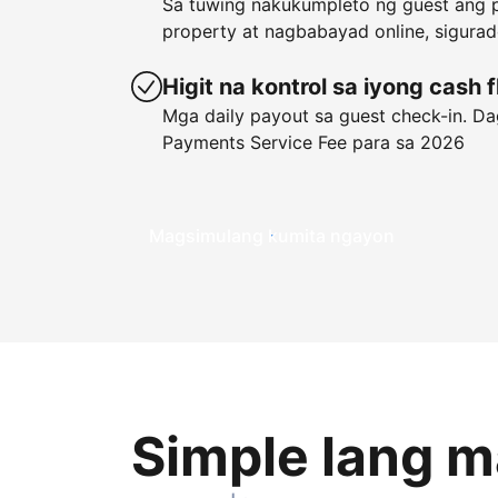
Sa tuwing nakukumpleto ng guest ang p
property at nagbabayad online, sigura
Higit na kontrol sa iyong cash 
Mga daily payout sa guest check-in. Dag
Payments Service Fee para sa 2026
Magsimulang kumita ngayon
Simple lang 