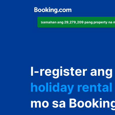
Samahan ang 29,279,209 pang property na 
apartment
hotel
I-register ang
holiday rental
guest house
mo sa Bookin