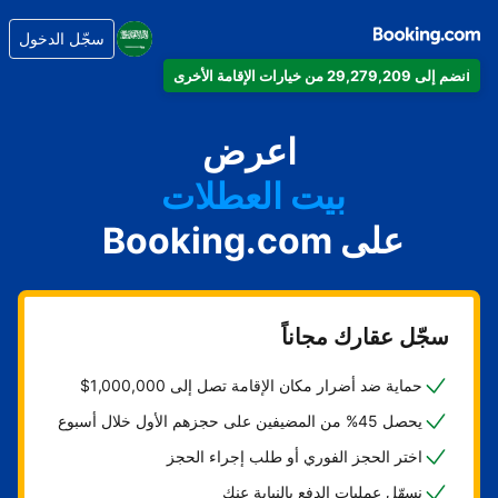
سجّل الدخول
انضم إلى 29,279,209 من خيارات الإقامة الأخرى
شقتك
فندقك
اعرض
بيت العطلات
على Booking.com
شقتك الفندقية
منتجعك
سجّل عقارك مجاناً
حماية ضد أضرار مكان الإقامة تصل إلى 1,000,000$
يحصل 45% من المضيفين على حجزهم الأول خلال أسبوع
اختر الحجز الفوري أو طلب إجراء الحجز
نسهّل عمليات الدفع بالنيابة عنك